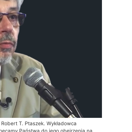
L Robert T. Ptaszek. Wykładowca
chęcamy Państwa do jego obejrzenia na