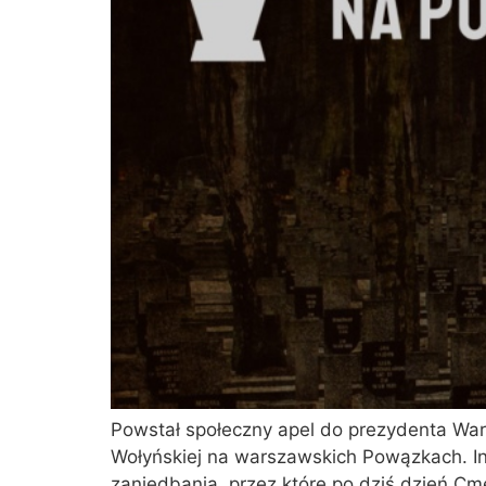
Powstał społeczny apel do prezydenta War
Wołyńskiej na warszawskich Powązkach. Int
zaniedbania, przez które po dziś dzień Cm