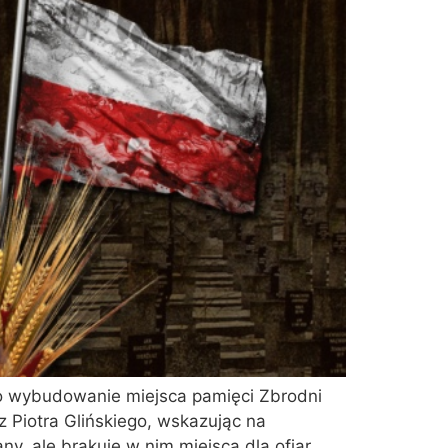
 o wybudowanie miejsca pamięci Zbrodni
 Piotra Glińskiego, wskazując na
y, ale brakuje w nim miejsca dla ofiar