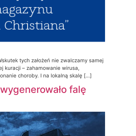
 Wskutek tych założeń nie zwalczamy samej
ej kuracji – zahamowanie wirusa,
nanie choroby. I na lokalną skalę […]
i wygenerowało falę