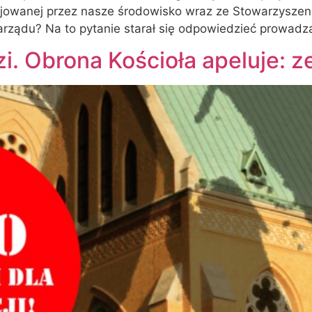
cjowanej przez nasze środowisko wraz ze Stowarzyszenie
 zarządu? Na to pytanie starał się odpowiedzieć prowadz
. Obrona Kościoła apeluje: ze