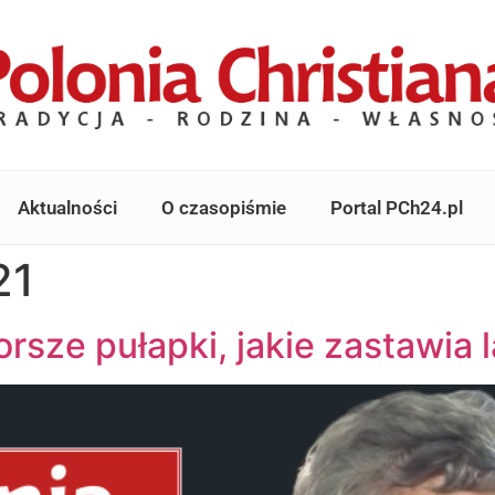
Aktualności
O czasopiśmie
Portal PCh24.pl
21
orsze pułapki, jakie zastawia 