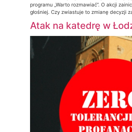
programu „Warto rozmawiać”. O akcji zaini
głośniej. Czy zwiastuje to zmianę decyzji
Atak na katedrę w Łodzi