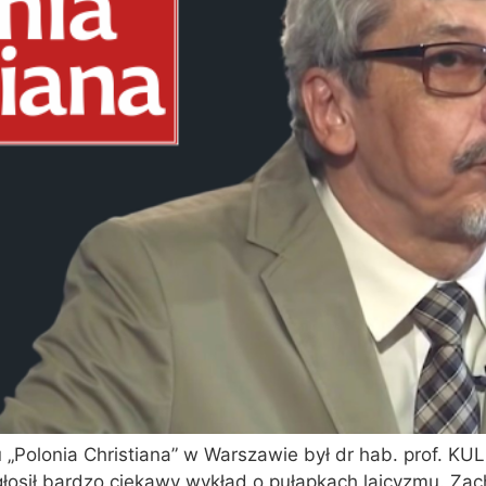
„Polonia Christiana” w Warszawie był dr hab. prof. KU
głosił bardzo ciekawy wykład o pułapkach laicyzmu. Za