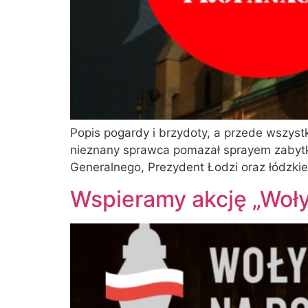
Popis pogardy i brzydoty, a przede wszystk
nieznany sprawca pomazał sprayem zabytko
Generalnego, Prezydent Łodzi oraz łódzkie
Wspieramy akcję „Woł