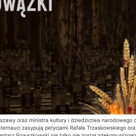
szawy oraz ministra kultury i dziedzictwa narodowego
ernauci zasypują petycjami Rafała Trzaskowskiego oraz
entarz Powązkowski nie tylko nie został zdekomunizowan