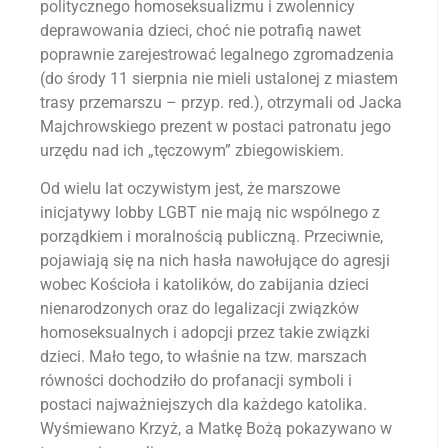
politycznego homoseksualizmu i zwolennicy
deprawowania dzieci, choć nie potrafią nawet
poprawnie zarejestrować legalnego zgromadzenia
(do środy 11 sierpnia nie mieli ustalonej z miastem
trasy przemarszu – przyp. red.), otrzymali od Jacka
Majchrowskiego prezent w postaci patronatu jego
urzędu nad ich „tęczowym” zbiegowiskiem.
Od wielu lat oczywistym jest, że marszowe
inicjatywy lobby LGBT nie mają nic wspólnego z
porządkiem i moralnością publiczną. Przeciwnie,
pojawiają się na nich hasła nawołujące do agresji
wobec Kościoła i katolików, do zabijania dzieci
nienarodzonych oraz do legalizacji związków
homoseksualnych i adopcji przez takie związki
dzieci. Mało tego, to właśnie na tzw. marszach
równości dochodziło do profanacji symboli i
postaci najważniejszych dla każdego katolika.
Wyśmiewano Krzyż, a Matkę Bożą pokazywano w