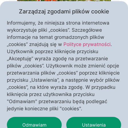
Zarządzaj zgodami plików cookie
Informujemy, że niniejsza strona internetowa
wykorzystuje pliki „cookies”. Szczegółowe
informacje na temat gromadzonych plików
„cookies” znajdują się w
Polityce prywatności
.
Czym jest piękno Polski? Czy tworzą je
Użytkownik poprzez kliknięcie przycisku
wyłącznie krajobrazy i zabytki, czy może
„Akceptuję” wyraża zgodę na przetwarzanie
przede wszystkim wiara, kultura i
plików „cookies”. Użytkownik może zmienić opcje
historia, które przez stulecia
przetwarzania plików „cookies” poprzez kliknięcie
kształtowały naszą narodową
przycisku „Ustawienia”, a następnie wybór plików
WESPRZYJ NAS
I ODBIERZ TEN NUMER
tożsamość? W temacie numeru autorzy
„cookies”, na które wyraża zgodę. W przypadku
pokazują Polskę jako wspólnotę
kliknięcia przez użytkownika przycisku
zakorzenioną w chrześcijaństwie,
"Odmawiam" przetwarzaniu będą podlegać
przypominając o jej duchowym
jedynie konieczne pliki "cookies".
dziedzictwie, wyjątkowej kulturze i
miejscu Matki Bożej w dziejach naszej
Odmawiam
Ustawienia