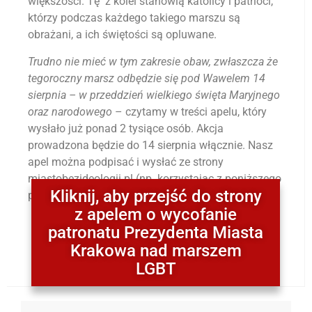
większości. Tę z kolei stanowią katolicy i patrioci,
którzy podczas każdego takiego marszu są
obrażani, a ich świętości są opluwane.
Trudno nie mieć w tym zakresie obaw, zwłaszcza że
tegoroczny marsz odbędzie się pod Wawelem 14
sierpnia – w przeddzień wielkiego święta Maryjnego
oraz narodowego
– czytamy w treści apelu, który
wysłało już ponad 2 tysiące osób. Akcja
prowadzona będzie do 14 sierpnia włącznie. Nasz
apel można podpisać i wysłać ze strony
miastobezideologii.pl (np. korzystając z poniższego
Kliknij, aby przejść do strony
przycisku).
z apelem o wycofanie
patronatu Prezydenta Miasta
Krakowa nad marszem
LGBT