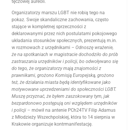
tęczowej aureoli.
Organizatorzy marszu LGBT nie robią tego na
pokaz. Swoje skandaliczne zachowania, często
stające w kompletnej sprzeczności z
deklarowanymi przez nich postulatami pokojowego
układania stosunków społecznych, prezentują m.in.
w rozmowach z urzędnikami
– Odnoszę wrażenie,
że na spotkaniach w magistracie dochodziło do prób
zastraszania urzędników i policji, bo odwoływano się
do tego, że organizatorzy mają znajomości z
prawnikami, grożono Komisją Europejską, grożono
też, że działania miasta będą identyfikowane jako
motywowane uprzedzeniami do społeczności LGBT.
Muszę przyznać, że byłem zaszokowany tym, jak
bezpardonowo postępują oni względem urzędników
i policji
– mówił na antenie PCh24TV Filip Adamus
z Młodzieży Wszechpolskiej, która to 14 sierpnia w
Krakowie organizuje kontrmanifestację.