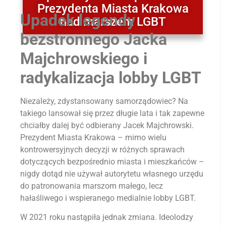
Prezydenta Miasta Krakowa
Upadek legendy
nad marszem LGBT
bezstronnego Jacka
Majchrowskiego i
radykalizacja lobby LGBT
Niezależy, zdystansowany samorządowiec? Na
takiego lansował się przez długie lata i tak zapewne
chciałby dalej być odbierany Jacek Majchrowski.
Prezydent Miasta Krakowa – mimo wielu
kontrowersyjnych decyzji w różnych sprawach
dotyczących bezpośrednio miasta i mieszkańców –
nigdy dotąd nie używał autorytetu własnego urzędu
do patronowania marszom małego, lecz
hałaśliwego i wspieranego medialnie lobby LGBT.
W 2021 roku nastąpiła jednak zmiana. Ideolodzy