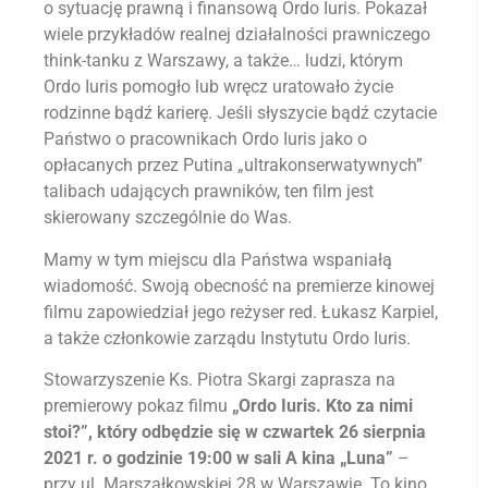
o sytuację prawną i finansową Ordo Iuris. Pokazał
wiele przykładów realnej działalności prawniczego
think-tanku z Warszawy, a także… ludzi, którym
Ordo Iuris pomogło lub wręcz uratowało życie
rodzinne bądź karierę. Jeśli słyszycie bądź czytacie
Państwo o pracownikach Ordo Iuris jako o
opłacanych przez Putina „ultrakonserwatywnych”
talibach udających prawników, ten film jest
skierowany szczególnie do Was.
Mamy w tym miejscu dla Państwa wspaniałą
wiadomość. Swoją obecność na premierze kinowej
filmu zapowiedział jego reżyser red. Łukasz Karpiel,
a także członkowie zarządu Instytutu Ordo Iuris.
Stowarzyszenie Ks. Piotra Skargi zaprasza na
premierowy pokaz filmu
„Ordo Iuris. Kto za nimi
stoi?”, który odbędzie się
w czwartek 26 sierpnia
2021 r. o godzinie 19:00 w sali A kina „Luna”
–
przy ul. Marszałkowskiej 28 w Warszawie. To kino