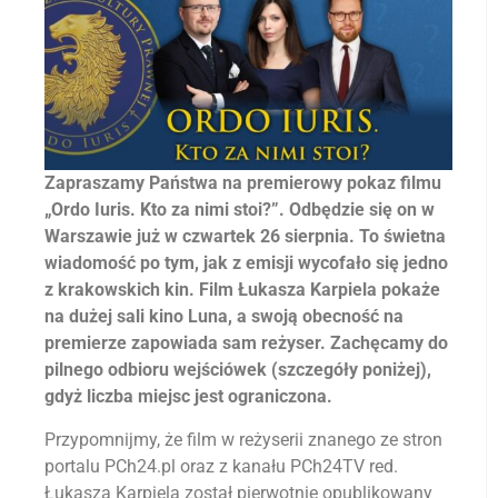
Zapraszamy Państwa na premierowy pokaz filmu
„Ordo Iuris. Kto za nimi stoi?”. Odbędzie się on w
Warszawie już w czwartek 26 sierpnia. To świetna
wiadomość po tym, jak z emisji wycofało się jedno
z krakowskich kin. Film Łukasza Karpiela pokaże
na dużej sali kino Luna, a swoją obecność na
premierze zapowiada sam reżyser. Zachęcamy do
pilnego odbioru wejściówek (szczegóły poniżej),
gdyż liczba miejsc jest ograniczona.
Przypomnijmy, że film w reżyserii znanego ze stron
portalu PCh24.pl oraz z kanału PCh24TV red.
Łukasza Karpiela został pierwotnie opublikowany