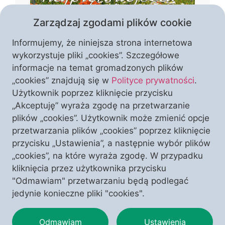
Zarządzaj zgodami plików cookie
Informujemy, że niniejsza strona internetowa
wykorzystuje pliki „cookies”. Szczegółowe
informacje na temat gromadzonych plików
„cookies” znajdują się w
Polityce prywatności
.
Czym jest piękno Polski? Czy tworzą je
Użytkownik poprzez kliknięcie przycisku
wyłącznie krajobrazy i zabytki, czy może
„Akceptuję” wyraża zgodę na przetwarzanie
przede wszystkim wiara, kultura i
plików „cookies”. Użytkownik może zmienić opcje
historia, które przez stulecia
przetwarzania plików „cookies” poprzez kliknięcie
kształtowały naszą narodową
przycisku „Ustawienia”, a następnie wybór plików
WESPRZYJ NAS
I ODBIERZ TEN NUMER
tożsamość? W temacie numeru autorzy
„cookies”, na które wyraża zgodę. W przypadku
pokazują Polskę jako wspólnotę
kliknięcia przez użytkownika przycisku
zakorzenioną w chrześcijaństwie,
"Odmawiam" przetwarzaniu będą podlegać
przypominając o jej duchowym
jedynie konieczne pliki "cookies".
dziedzictwie, wyjątkowej kulturze i
miejscu Matki Bożej w dziejach naszej
Odmawiam
Ustawienia