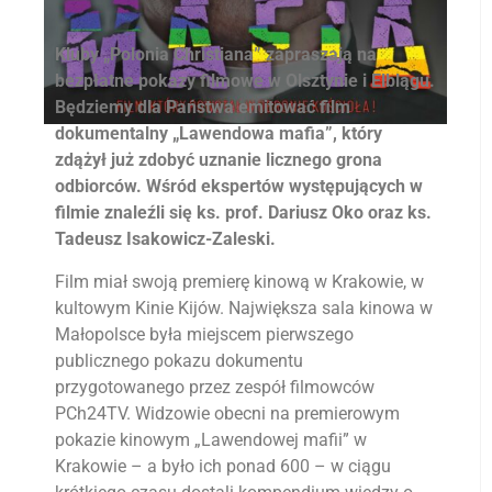
Kluby „Polonia Christiana” zapraszają na
bezpłatne pokazy filmowe w Olsztynie i Elblągu.
Będziemy dla Państwa emitować film
dokumentalny „Lawendowa mafia”, który
zdążył już zdobyć uznanie licznego grona
odbiorców. Wśród ekspertów występujących w
filmie znaleźli się ks. prof. Dariusz Oko oraz ks.
Tadeusz Isakowicz-Zaleski.
Film miał swoją premierę kinową w Krakowie, w
kultowym Kinie Kijów. Największa sala kinowa w
Małopolsce była miejscem pierwszego
publicznego pokazu dokumentu
przygotowanego przez zespół filmowców
PCh24TV. Widzowie obecni na premierowym
pokazie kinowym „Lawendowej mafii” w
Krakowie – a było ich ponad 600 – w ciągu