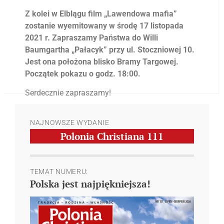
Z kolei w Elblągu film „Lawendowa mafia”
zostanie wyemitowany w środę 17 listopada
2021 r. Zapraszamy Państwa do Willi
Baumgartha „Pałacyk” przy ul. Stoczniowej 10.
Jest ona położona blisko Bramy Targowej.
Początek pokazu o godz. 18:00.
Serdecznie zapraszamy!
Poniżej publikujemy linki do wydarzeń na
NAJNOWSZE WYDANIE
Facebooku. Prosimy o poinformowanie Państwa
Polonia Christiana
111
rodzin i znajomych, korzystając z tych wydarzeń:
Wydarzenie w Olsztynie
(16.11)
Wydarzenie w Elblągu
(17.11)
TEMAT NUMERU:
Polska jest najpiękniejsza!