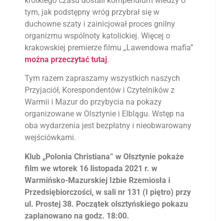
krótkiego czasu dostali kompendium wiedzy o
tym, jak podstępny wróg przybrał się w
duchowne szaty i zainicjował proces gnilny
organizmu wspólnoty katolickiej. Więcej o
krakowskiej premierze filmu „Lawendowa mafia”
można przeczytać tutaj
.
Tym razem zapraszamy wszystkich naszych
Przyjaciół, Korespondentów i Czytelników z
Warmii i Mazur do przybycia na pokazy
organizowane w Olsztynie i Elblągu. Wstęp na
oba wydarzenia jest bezpłatny i nieobwarowany
wejściówkami.
Klub „Polonia Christiana” w Olsztynie pokaże
film we wtorek 16 listopada 2021 r. w
Warmińsko-Mazurskiej Izbie Rzemiosła i
Przedsiębiorczości, w sali nr 131 (I piętro) przy
ul. Prostej 38. Początek olsztyńskiego pokazu
zaplanowano na godz. 18:00.