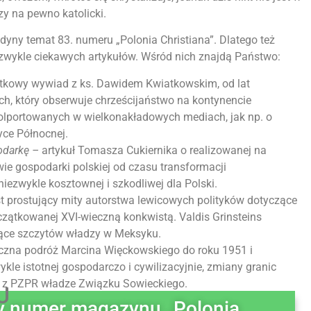
czy na pewno katolicki.
edyny temat 83. numeru „Polonia Christiana”. Dlatego też
zwykle ciekawych artykułów. Wśród nich znajdą Państwo:
tkowy wywiad z ks. Dawidem Kwiatkowskim, od lat
, który obserwuje chrześcijaństwo na kontynencie
olportowanych w wielkonakładowych mediach, jak np. o
ce Północnej.
odarkę –
artykuł Tomasza Cukiernika o realizowanej na
e gospodarki polskiej od czasu transformacji
iezwykle kosztownej i szkodliwej dla Polski.
st prostujący mity autorstwa lewicowych polityków dotyczące
czątkowanej XVI-wieczną konkwistą. Valdis Grinsteins
ające szczytów władzy w Meksyku.
yczna podróż Marcina Więckowskiego do roku 1951 i
le istotnej gospodarczo i cywilizacyjnie, zmiany granic
h z PZPR władze Związku Sowieckiego.
U
 numer magazynu „Polonia