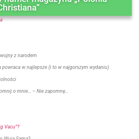
Christiana”
ja
 wojny z narodem
 powraca w najlepsze (i to w najgorszym wydaniu)
olności
pomnij o mnie… – Nie zapomnę…
ig Vacu”?
us Wuja Sama?