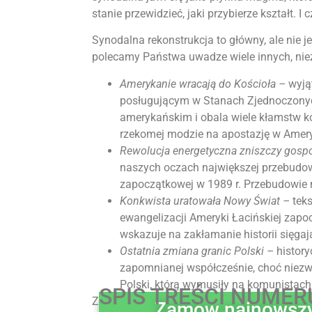
stanie przewidzieć, jaki przybierze kształt. I 
Synodalna rekonstrukcja to główny, ale nie j
polecamy Państwa uwadze wiele innych, nie
Amerykanie wracają do Kościoła –
wyją
posługującym w Stanach Zjednoczonych
amerykańskim i obala wiele kłamstw k
rzekomej modzie na apostazję w Amery
Rewolucja energetyczna zniszczy gosp
naszych oczach największej przebudowi
zapoczątkowej w 1989 r. Przebudowie n
Konkwista uratowała Nowy Świat –
tek
ewangelizacji Ameryki Łacińskiej zapo
wskazuje na zakłamanie historii sięg
Ostatnia zmiana granic Polski –
histor
zapomnianej współcześnie, choć niezwyk
Polski, którą wymusiły na komunistac
SPIS TREŚCI NUMER
Zapraszamy do lektury!
Zamów najnowszy