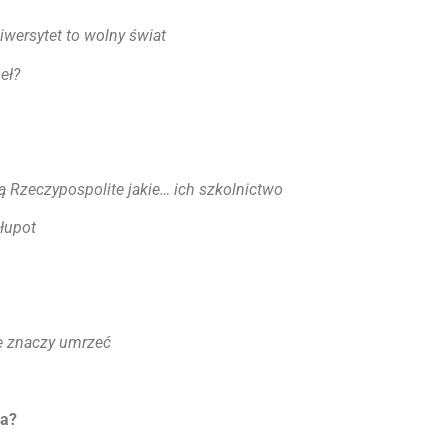
wersytet to wolny świat
eł?
ą Rzeczypospolite jakie… ich szkolnictwo
łupot
ę znaczy umrzeć
a?