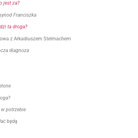
o jest za?
synod Franciszka
zi ta droga?
wa z Arkadiuszem Stelmachem
ocza diagnoza
elone
oga?
 w potrzebie
łać będą