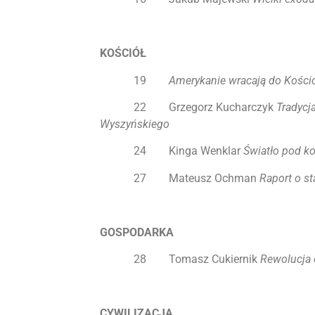
KOŚCIÓŁ
19
Amerykanie wracają do Kości
22 Grzegorz Kucharczyk
Tradycj
Wyszyńskiego
24 Kinga Wenklar
Światło pod k
27 Mateusz Ochman
Raport o s
GOSPODARKA
28 Tomasz Cukiernik
Rewolucja 
CYWILIZACJA