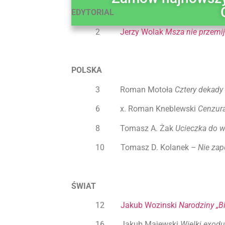
EDYTORIAL
2
Jerzy Wolak
Msza nie przemi
POLSKA
3 Roman Motoła
Cztery dekady
6 x. Roman Kneblewski
Cenzura
8 Tomasz A. Żak
Ucieczka do w
10 Tomasz D. Kolanek
– Nie za
ŚWIAT
12
Jakub Wozinski
Narodziny „B
16 Jakub Majewski
Wielki exod