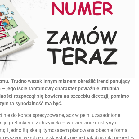
zmu. Trudno wszak innym mianem określić trend panujący
ch – jego iście fantomowy charakter poważnie utrudnia
lności rozpoczął się bowiem na szczeblu diecezji, pomimo
 czym ta synodalność ma być.
zi nie do końca sprecyzowane, acz w pełni uzasadnione
 jego Boskiego Założyciela – w dziedzinie doktryny i
rtą i jednolitą skałą, tymczasem planowana obecnie forma
owszem, wkrótce się skrystalizuje, jednak dziś nikt nie jest w