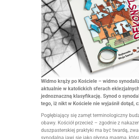
Widmo krąży po Kościele – widmo synodali
aktualnie w katolickich sferach eklezjalny
jednoznaczną klasyfikację. Synod o synoda
tego, iż nikt w Kościele nie wyjaśnił dotąd,
Pogłębiający się zamęt terminologiczny bud
obawy. Kościół przecież – zgodnie z nakazem
duszpasterskiej praktyki ma być twardą, zwa
synodalna jawi się jako płynna magma, która, 