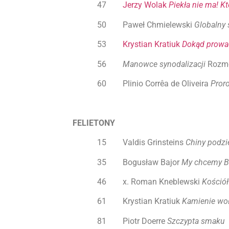
47
Jerzy Wolak
Piekła nie ma! Kt
50 Paweł Chmielewski
Globalny 
53
Krystian Kratiuk
Dokąd prowad
56
Manowce synodalizacji
Rozmo
60 Plinio Corrêa de Oliveira
Pror
FELIETONY
15 Valdis Grinsteins
Chiny podzi
35 Bogusław Bajor
My chcemy B
46 x. Roman Kneblewski
Kościół
61 Krystian Kratiuk
Kamienie wo
81 Piotr Doerre
Szczypta smaku