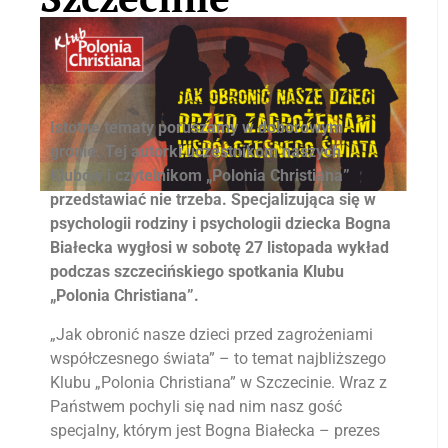
Istotne tematy poruszamy w doborowym
gronie. Tej autorki uczestnikom naszych
Klubów i czytelnikom „Polonia Christiana”
przedstawiać nie trzeba. Specjalizująca się w
psychologii rodziny i psychologii dziecka Bogna
Białecka wygłosi w sobotę 27 listopada wykład
podczas szczecińskiego spotkania Klubu
„Polonia Christiana”.
„Jak obronić nasze dzieci przed zagrożeniami
współczesnego świata” – to temat najbliższego
Klubu „Polonia Christiana” w Szczecinie. Wraz z
Państwem pochyli się nad nim nasz gość
specjalny, którym jest Bogna Białecka – prezes