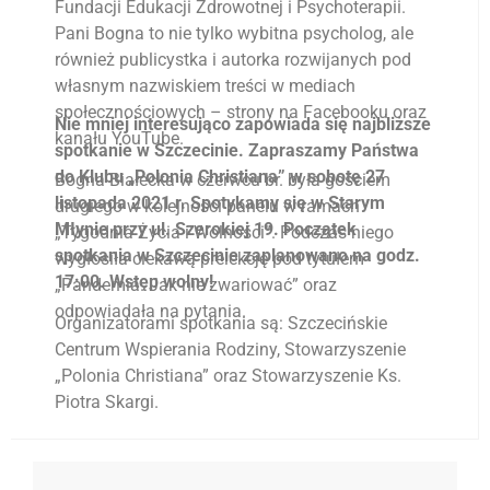
Fundacji Edukacji Zdrowotnej i Psychoterapii.
Pani Bogna to nie tylko wybitna psycholog, ale
również publicystka i autorka rozwijanych pod
własnym nazwiskiem treści w mediach
społecznościowych – strony na Facebooku oraz
Nie mniej interesująco zapowiada się najbliższe
kanału YouTube.
spotkanie w Szczecinie. Zapraszamy Państwa
do Klubu „Polonia Christiana” w sobotę 27
Bogna Białecka w czerwcu br. była gościem
listopada 2021 r. Spotykamy się w Starym
drugiego w kolejności panelu w ramach
Młynie przy ul. Szerokiej 19. Początek
„Tygodnia Życia i Wolności”. Podczas niego
spotkania w Szczecinie zaplanowano na godz.
wygłosiła ciekawą prelekcję pod tytułem
17:00. Wstęp wolny!
„Pandemia. Jak nie zwariować” oraz
odpowiadała na pytania.
Organizatorami spotkania są: Szczecińskie
Centrum Wspierania Rodziny, Stowarzyszenie
„Polonia Christiana” oraz Stowarzyszenie Ks.
Piotra Skargi.
Klub „Polonia Christiana” w Szczecinie