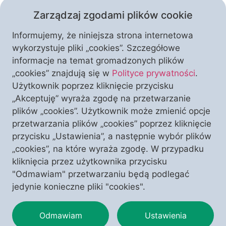
Zarządzaj zgodami plików cookie
Informujemy, że niniejsza strona internetowa
wykorzystuje pliki „cookies”. Szczegółowe
informacje na temat gromadzonych plików
„cookies” znajdują się w
Polityce prywatności
.
Czym jest piękno Polski? Czy tworzą je
Użytkownik poprzez kliknięcie przycisku
wyłącznie krajobrazy i zabytki, czy może
„Akceptuję” wyraża zgodę na przetwarzanie
przede wszystkim wiara, kultura i
plików „cookies”. Użytkownik może zmienić opcje
historia, które przez stulecia
przetwarzania plików „cookies” poprzez kliknięcie
kształtowały naszą narodową
przycisku „Ustawienia”, a następnie wybór plików
WESPRZYJ NAS
I ODBIERZ TEN NUMER
tożsamość? W temacie numeru autorzy
„cookies”, na które wyraża zgodę. W przypadku
pokazują Polskę jako wspólnotę
kliknięcia przez użytkownika przycisku
zakorzenioną w chrześcijaństwie,
"Odmawiam" przetwarzaniu będą podlegać
przypominając o jej duchowym
jedynie konieczne pliki "cookies".
dziedzictwie, wyjątkowej kulturze i
miejscu Matki Bożej w dziejach naszej
Odmawiam
Ustawienia
Ojczyzny.