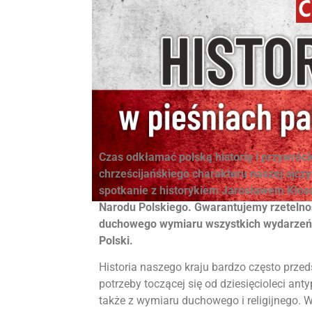
Czas odkłamać polską historię i przywróc
chrześcijańśkiego charakteru naszej ojcz
spotkanie z historykiem Jarosławem Kłoso
Narodu Polskiego. Gwarantujemy rzetelnoś
duchowego wymiaru wszystkich wydarzeń i 
Polski.
Historia naszego kraju bardzo często przed
potrzeby toczącej się od dziesięcioleci an
także z wymiaru duchowego i religijnego. W