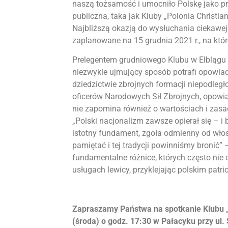
naszą tożsamość i umocniło Polskę jako p
publiczna, taka jak Kluby „Polonia Christia
Najbliższą okazją do wysłuchania ciekawej 
zaplanowane na 15 grudnia 2021 r., na któ
Prelegentem grudniowego Klubu w Elblągu 
niezwykle ujmujący sposób potrafi opowiada
dziedzictwie zbrojnych formacji niepodległ
oficerów Narodowych Sił Zbrojnych, opowiad
nie zapomina również o wartościach i zasad
„Polski nacjonalizm zawsze opierał się – i b
istotny fundament, zgoła odmienny od wło
pamiętać i tej tradycji powinniśmy bronić”
fundamentalne różnice, których często nie 
usługach lewicy, przyklejając polskim patri
Zapraszamy Państwa na spotkanie Klubu „Po
(środa) o godz. 17:30 w Pałacyku przy ul