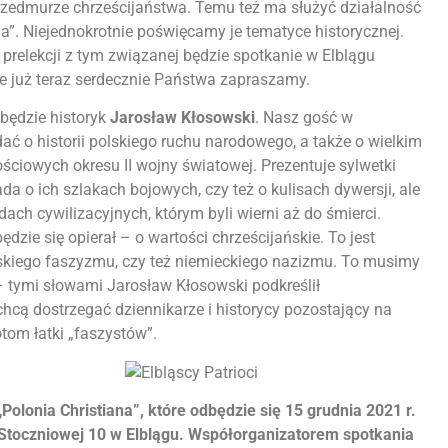
rzedmurze chrześcijaństwa. Temu też ma służyć działalność
na”. Niejednokrotnie poświęcamy je tematyce historycznej.
prelekcji z tym związanej będzie spotkanie w Elblągu
re już teraz serdecznie Państwa zapraszamy.
będzie historyk
Jarosław Kłosowski
. Nasz gość w
ć o historii polskiego ruchu narodowego, a także o wielkim
ościowych okresu II wojny światowej. Prezentuje sylwetki
a o ich szlakach bojowych, czy też o kulisach dywersji, ale
ach cywilizacyjnych, którym byli wierni aż do śmierci.
ędzie się opierał – o wartości chrześcijańskie. To jest
skiego faszyzmu, czy też niemieckiego nazizmu. To musimy
 – tymi słowami Jarosław Kłosowski podkreślił
chcą dostrzegać dziennikarze i historycy pozostający na
otom łatki „faszystów”.
lonia Christiana”, które odbędzie się 15 grudnia 2021 r.
. Stoczniowej 10 w Elblągu. Współorganizatorem spotkania