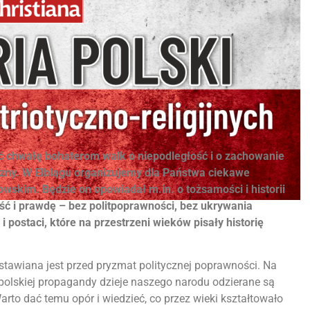
ić chwałę bohaterom walk o niepodległość i o zachowanie
yzny. W Elblągu organizujemy dla Państwa ciekawe
wskim. Będzie on opowiadał m.in. o tożsamości i historii
ć i prawdę – bez politpoprawności, bez ukrywania
postaci, które na przestrzeni wieków pisały historię
stawiana jest przed pryzmat politycznej poprawności. Na
typolskiej propagandy dzieje naszego narodu odzierane są
arto dać temu opór i wiedzieć, co przez wieki kształtowało