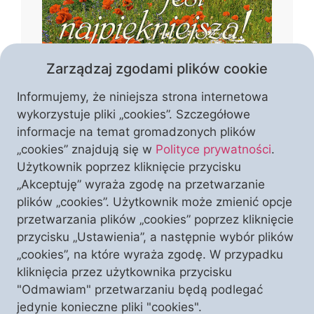
Zarządzaj zgodami plików cookie
Informujemy, że niniejsza strona internetowa
wykorzystuje pliki „cookies”. Szczegółowe
informacje na temat gromadzonych plików
„cookies” znajdują się w
Polityce prywatności
.
Czym jest piękno Polski? Czy tworzą je
Użytkownik poprzez kliknięcie przycisku
wyłącznie krajobrazy i zabytki, czy może
„Akceptuję” wyraża zgodę na przetwarzanie
przede wszystkim wiara, kultura i
plików „cookies”. Użytkownik może zmienić opcje
historia, które przez stulecia
przetwarzania plików „cookies” poprzez kliknięcie
kształtowały naszą narodową
przycisku „Ustawienia”, a następnie wybór plików
WESPRZYJ NAS
I ODBIERZ TEN NUMER
tożsamość? W temacie numeru autorzy
„cookies”, na które wyraża zgodę. W przypadku
pokazują Polskę jako wspólnotę
kliknięcia przez użytkownika przycisku
zakorzenioną w chrześcijaństwie,
"Odmawiam" przetwarzaniu będą podlegać
przypominając o jej duchowym
jedynie konieczne pliki "cookies".