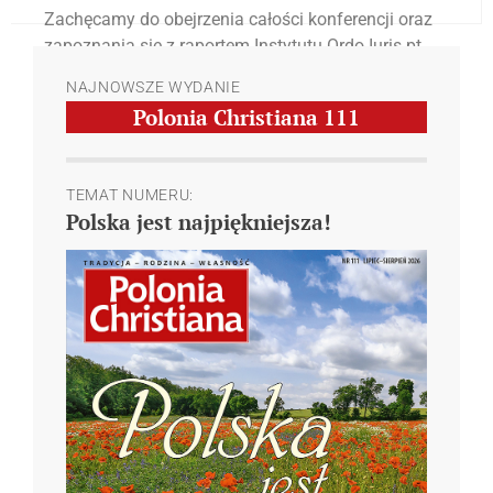
Zachęcamy do obejrzenia całości konferencji oraz
zapoznania się z raportem Instytutu Ordo Iuris pt.
„Ograniczenia praw i wolności wprowadzone w
NAJNOWSZE WYDANIE
Polsce w związku z epidemią Covid-19 Część druga
Polonia Christiana
111
– aspekty zdrowotne” (link powyżej).
TEMAT NUMERU:
Polska jest najpiękniejsza!