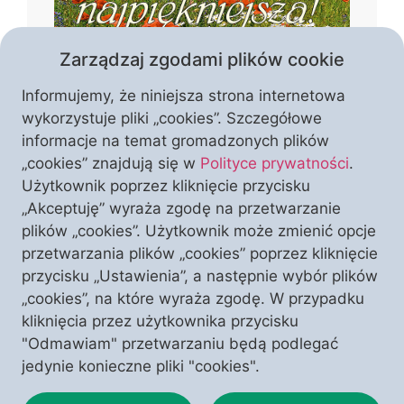
Zarządzaj zgodami plików cookie
Informujemy, że niniejsza strona internetowa
wykorzystuje pliki „cookies”. Szczegółowe
informacje na temat gromadzonych plików
„cookies” znajdują się w
Polityce prywatności
.
Czym jest piękno Polski? Czy tworzą je
Użytkownik poprzez kliknięcie przycisku
wyłącznie krajobrazy i zabytki, czy może
„Akceptuję” wyraża zgodę na przetwarzanie
przede wszystkim wiara, kultura i
plików „cookies”. Użytkownik może zmienić opcje
historia, które przez stulecia
przetwarzania plików „cookies” poprzez kliknięcie
kształtowały naszą narodową
przycisku „Ustawienia”, a następnie wybór plików
WESPRZYJ NAS
I ODBIERZ TEN NUMER
tożsamość? W temacie numeru autorzy
„cookies”, na które wyraża zgodę. W przypadku
pokazują Polskę jako wspólnotę
kliknięcia przez użytkownika przycisku
zakorzenioną w chrześcijaństwie,
"Odmawiam" przetwarzaniu będą podlegać
przypominając o jej duchowym
jedynie konieczne pliki "cookies".
dziedzictwie, wyjątkowej kulturze i