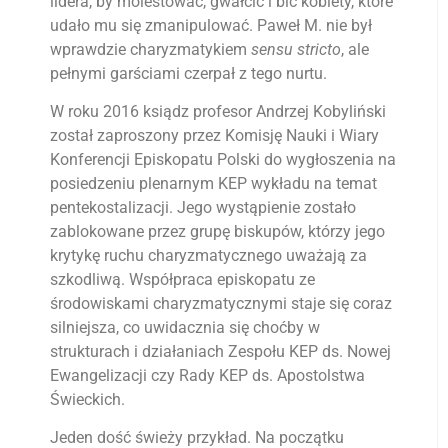
lidera, by molestować, gwałcić i bić kobiety, które
udało mu się zmanipulować. Paweł M. nie był
wprawdzie charyzmatykiem
sensu stricto
, ale
pełnymi garściami czerpał z tego nurtu.
W roku 2016 ksiądz profesor Andrzej Kobyliński
został zaproszony przez Komisję Nauki i Wiary
Konferencji Episkopatu Polski do wygłoszenia na
posiedzeniu plenarnym KEP wykładu na temat
pentekostalizacji. Jego wystąpienie zostało
zablokowane przez grupę biskupów, którzy jego
krytykę ruchu charyzmatycznego uważają za
szkodliwą. Współpraca episkopatu ze
środowiskami charyzmatycznymi staje się coraz
silniejsza, co uwidacznia się choćby w
strukturach i działaniach Zespołu KEP ds. Nowej
Ewangelizacji czy Rady KEP ds. Apostolstwa
Świeckich.
Jeden dość świeży przykład. Na początku