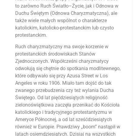
to zarówno Ruch Światło–Życie, jak i Odnowa w
Duchu Świętym (Odnowa Charyzmatyczna), ale
także wiele małych wspólnot o charakterze
katolickim, katolicko-protestanckim lub czysto
protestanckim.
Ruch charyzmatyczny ma swoje korzenie w
protestanckich środowiskach Stanów
Zjednoczonych. Współcześni charyzmatycy
odwołują się chętnie do spotkania modlitewnego,
które odbywało się przy Azusa Street w Los
Angeles w roku 1906. Miało tam dojść do tak
zwanego przebudzenia czy też wylania Ducha
Świętego. Od lat pięćdziesiątych religijność
zielonoświątkowa zaczęła przenikać do Kościoła
katolickiego i tradycyjnego protestantyzmu w
Ameryce Północnej, a od lat sześćdziesiątych
również w Europie. Prawdziwy „boom” nastąpił w
latach osiemdziesiątych. Dzisiaj na wszystkich