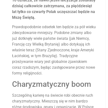
To oznacza, że nawet jeżeli laicyzacja zostałaby
dzisiaj całkowicie zatrzymana, za pięćdziesiąt
lat tylko co czwarty Polak uczęszczać będzie na
Mszę Świętą.
Prawdopodobnie odsetek ten będzie za pół wieku
zdecydowanie mniejszy. Podobne zmiany albo
już dotknęły wiele państw świata (jak Niemcy,
Francję czy Wielką Brytanię) albo dotykają ich
właśnie teraz (Stany Zjednoczone, kraje Ameryki
Łacińskiej, w tym Brazylię). Tradycyjne
przeżywanie wiary jest globalnie zjawiskiem
coraz rzadszym, będąc zastępowane przez nowe
formy religijności.
Charyzmatyczny boom
Szczególną karierę na świecie robi obecnie ruch
charyzmatyczny. Mieszczą się w nim bardzo
różne środowiska, grupy i organizacje. W Polsce