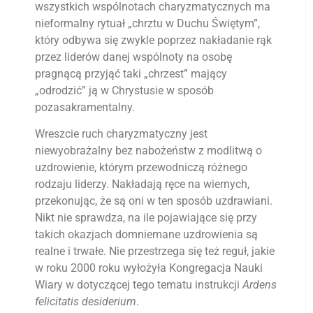
wszystkich wspólnotach charyzmatycznych ma
nieformalny rytuał „chrztu w Duchu Świętym”,
który odbywa się zwykle poprzez nakładanie rąk
przez liderów danej wspólnoty na osobę
pragnącą przyjąć taki „chrzest” mający
„odrodzić” ją w Chrystusie w sposób
pozasakramentalny.
Wreszcie ruch charyzmatyczny jest
niewyobrażalny bez nabożeństw z modlitwą o
uzdrowienie, którym przewodniczą różnego
rodzaju liderzy. Nakładają ręce na wiernych,
przekonując, że są oni w ten sposób uzdrawiani.
Nikt nie sprawdza, na ile pojawiające się przy
takich okazjach domniemane uzdrowienia są
realne i trwałe. Nie przestrzega się też reguł, jakie
w roku 2000 roku wyłożyła Kongregacja Nauki
Wiary w dotyczącej tego tematu instrukcji
Ardens
felicitatis desiderium
.