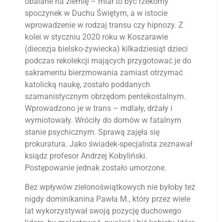
obalane na ziemię – miał to być rzekomy
spoczynek w Duchu Świętym, a w istocie
wprowadzenie w rodzaj transu czy hipnozy. Z
kolei w styczniu 2020 roku w Koszarawie
(diecezja bielsko-żywiecka) kilkadziesiąt dzieci
podczas rekolekcji mających przygotować je do
sakramentu bierzmowania zamiast otrzymać
katolicką naukę, zostało poddanych
szamanistycznym obrzędom pentekostalnym.
Wprowadzono je w trans – mdlały, drżały i
wymiotowały. Wróciły do domów w fatalnym
stanie psychicznym. Sprawą zajęła się
prokuratura. Jako świadek-specjalista zeznawał
ksiądz profesor Andrzej Kobyliński.
Postępowanie jednak zostało umorzone.
Bez wpływów zielonoświątkowych nie byłoby też
nigdy dominikanina Pawła M., który przez wiele
lat wykorzystywał swoją pozycję duchowego