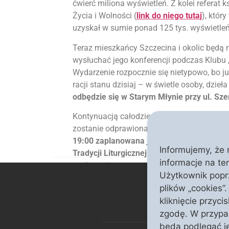
ćwierć miliona wyświetleń. Z kolei referat
Życia i Wolności (
link do niego tutaj
), któr
uzyskał w sumie ponad 125 tys. wyświetleń
Teraz mieszkańcy Szczecina i okolic będą m
wysłuchać jego konferencji podczas Klubu „
Wydarzenie rozpocznie się nietypowo, bo ju
racji stanu dzisiaj – w świetle osoby, dzieł
odbędzie się w Starym Młynie przy ul. Sze
Kontynuacją całodziennego spotkania z ks
zostanie odprawiona o godz. 18. W trakcie t
19:00 zaplanowana jest druga konferencja
Informujemy, że 
Tradycji Liturgicznej przy ul. Ojca Judyma
informacje na te
wydarzenia wstęp wolny. Serdecznie zapr
Użytkownik poprz
plików „cookies”
kliknięcie przyci
Klub „Polonia Christiana” w Szczecinie
zgodę. W przypa
będą podlegać je