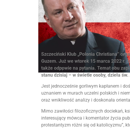
Szczeciński Klub „Polonia Christiana” org
Guzem. Już we wtorek 15 marca 2022 r. zn
także odpowie na pytania. Temat obu zapla
stanu dzisiaj – w świetle osoby, dzieła św.
Jest jednocześnie gorliwym kapłanem i do
uznaniem w murach uczelni polskich i niem
oraz wnikliwość analizy i doskonała orient
Mimo zawiłości filozoficznych dociekań, ks
interesujący mówca i komentator życia pub
protestantyzm różni się od katolicyzmu”, k