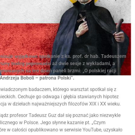
anizuje wyjątkowe spotkanie z ks. prof. dr hab. Tadeuszem
any teolog poprowadzi aż dwie sesje z wykładami, a
nowanych na ten dzień paneli brzmi: „O polskiej racji
 Andrzeja Boboli – patrona Polski”.
świadczonym badaczem, którego warsztat spotkał się z
ieckich. Cechuje go odwaga i głębia stawianych hipotez
acja w dziełach najważniejszych filozofów XIX i XX wieku.
iądz profesor Tadeusz Guz dał się poznać jako niezwykle
licznego w Polsce. Jego słynne kazanie pt. „Czym
tóre w całości opublikowano w serwisie YouTube, uzyskało