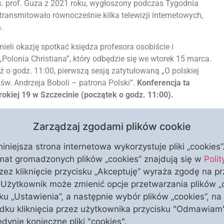
 ks. prof. Guza z 2021 roku, wygłoszony podczas Tygodnia
y transmitowało równocześnie kilka telewizji internetowych,
.
ieli okazję spotkać księdza profesora osobiście i
Polonia Christiana”, który odbędzie się we wtorek 15 marca.
ż o godz. 11:00, pierwszą sesją zatytułowaną „O polskiej
a św. Andrzeja Boboli – patrona Polski”.
Konferencja ta
rokiej 19 w Szczecinie (początek o godz. 11:00).
. prof. Tadeuszem Guzem będzie Msza Święta, która
Zarządzaj zgodami plików cookie
ej Eucharystii nasz gość wygłosi homilię.
Następnie o godz.
. Spotykamy się w auli Kaplicy Rektoralnej Duszpasterstwa
niniejsza strona internetowa wykorzystuje pliki „cookies
 4 w Szczecinie.
Na wszystkie wspomniane wyżej
mat gromadzonych plików „cookies” znajdują się w
Poli
aszamy!
ez kliknięcie przycisku „Akceptuję” wyraża zgodę na p
. Użytkownik może zmienić opcje przetwarzania plików „
sku „Ustawienia”, a następnie wybór plików „cookies”, na
dku kliknięcia przez użytkownika przycisku "Odmawiam
dynie konieczne pliki "cookies".