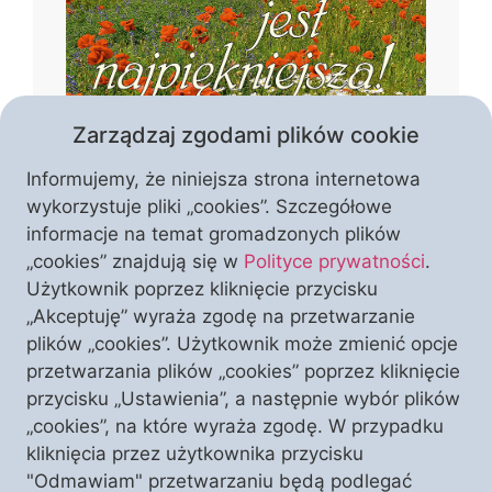
Zarządzaj zgodami plików cookie
Informujemy, że niniejsza strona internetowa
wykorzystuje pliki „cookies”. Szczegółowe
informacje na temat gromadzonych plików
„cookies” znajdują się w
Polityce prywatności
.
Czym jest piękno Polski? Czy tworzą je
Użytkownik poprzez kliknięcie przycisku
wyłącznie krajobrazy i zabytki, czy może
„Akceptuję” wyraża zgodę na przetwarzanie
przede wszystkim wiara, kultura i
plików „cookies”. Użytkownik może zmienić opcje
historia, które przez stulecia
przetwarzania plików „cookies” poprzez kliknięcie
kształtowały naszą narodową
przycisku „Ustawienia”, a następnie wybór plików
WESPRZYJ NAS
I ODBIERZ TEN NUMER
tożsamość? W temacie numeru autorzy
„cookies”, na które wyraża zgodę. W przypadku
pokazują Polskę jako wspólnotę
kliknięcia przez użytkownika przycisku
zakorzenioną w chrześcijaństwie,
"Odmawiam" przetwarzaniu będą podlegać