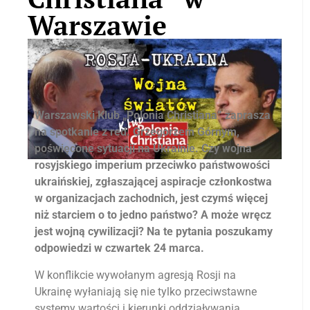
Warszawie
Warszawski Klub „Polonia Christiana” zaprasza
na spotkanie z red. Grzegorzem Górnym,
poświęcone sytuacji na Ukrainie. Czy wojna
rosyjskiego imperium przeciwko państwowości
ukraińskiej, zgłaszającej aspiracje członkostwa
w organizacjach zachodnich, jest czymś więcej
niż starciem o to jedno państwo? A może wręcz
jest wojną cywilizacji? Na te pytania poszukamy
odpowiedzi w czwartek 24 marca.
W konflikcie wywołanym agresją Rosji na
Ukrainę wyłaniają się nie tylko przeciwstawne
systemy wartości i kierunki oddziaływania