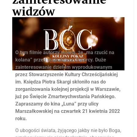
widzów
O tym filmie autorzy mówią, że „ma rzucić na
kolana” przed majestatem Stwórcy. Duże
zainteresowanie dziełem wyprodukowanym
przez Stowarzyszenie Kultury Chrześcijańskiej
im. Księdza Piotra Skargi skłoniło nas do
zorganizowania kolejnej projekcji w Warszawie,
już po Święcie Zmartwychwstania Pańskiego.
Zapraszamy do kina „Luna” przy ulicy
Marszałkowskiej na czwartek 21 kwietnia 2022
roku.
O ubogości świata, żyjącego jakby nie było Boga,