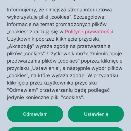
Informujemy, że niniejsza strona internetowa
wykorzystuje pliki „cookies”. Szczegółowe
informacje na temat gromadzonych plików
„cookies” znajdują się w
Polityce prywatności
.
Czym jest piękno Polski? Czy tworzą je
Użytkownik poprzez kliknięcie przycisku
wyłącznie krajobrazy i zabytki, czy może
„Akceptuję” wyraża zgodę na przetwarzanie
przede wszystkim wiara, kultura i
plików „cookies”. Użytkownik może zmienić opcje
historia, które przez stulecia
przetwarzania plików „cookies” poprzez kliknięcie
kształtowały naszą narodową
WESPRZYJ NAS
przycisku „Ustawienia”, a następnie wybór plików
I ODBIERZ TEN NUMER
tożsamość? W temacie numeru autorzy
„cookies”, na które wyraża zgodę. W przypadku
pokazują Polskę jako wspólnotę
kliknięcia przez użytkownika przycisku
zakorzenioną w chrześcijaństwie,
"Odmawiam" przetwarzaniu będą podlegać
przypominając o jej duchowym
jedynie konieczne pliki "cookies".
dziedzictwie, wyjątkowej kulturze i
miejscu Matki Bożej w dziejach naszej
Odmawiam
Ustawienia
Ojczyzny.