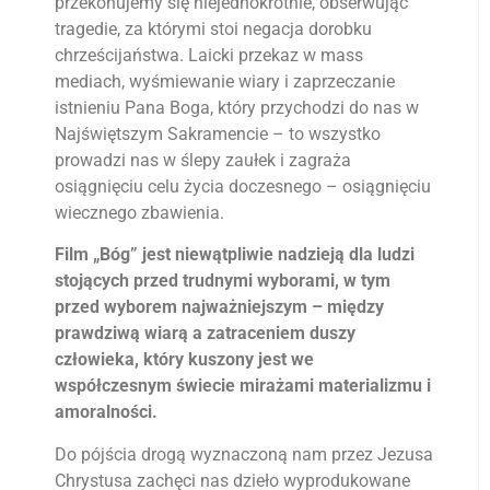
przekonujemy się niejednokrotnie, obserwując
tragedie, za którymi stoi negacja dorobku
chrześcijaństwa. Laicki przekaz w mass
mediach, wyśmiewanie wiary i zaprzeczanie
istnieniu Pana Boga, który przychodzi do nas w
Najświętszym Sakramencie – to wszystko
prowadzi nas w ślepy zaułek i zagraża
osiągnięciu celu życia doczesnego – osiągnięciu
wiecznego zbawienia.
Film „Bóg” jest niewątpliwie nadzieją dla ludzi
stojących przed trudnymi wyborami, w tym
przed wyborem najważniejszym – między
prawdziwą wiarą a zatraceniem duszy
człowieka, który kuszony jest we
współczesnym świecie mirażami materializmu i
amoralności.
Do pójścia drogą wyznaczoną nam przez Jezusa
Chrystusa zachęci nas dzieło wyprodukowane