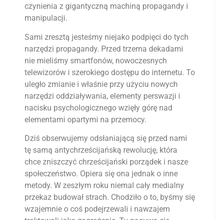
czynienia z gigantyczną machiną propagandy i
manipulacji.
Sami zresztą jesteśmy niejako podpięci do tych
narzędzi propagandy. Przed trzema dekadami
nie mieliśmy smartfonów, nowoczesnych
telewizorów i szerokiego dostępu do internetu. To
uległo zmianie i właśnie przy użyciu nowych
narzędzi oddziaływania, elementy perswazji i
nacisku psychologicznego wzięły górę nad
elementami opartymi na przemocy.
Dziś obserwujemy odsłaniającą się przed nami
tę samą antychrześcijańską rewolucję, która
chce zniszczyć chrześcijański porządek i nasze
społeczeństwo. Opiera się ona jednak o inne
metody. W zeszłym roku niemal cały medialny
przekaz budował strach. Chodziło o to, byśmy się
wzajemnie o coś podejrzewali i nawzajem