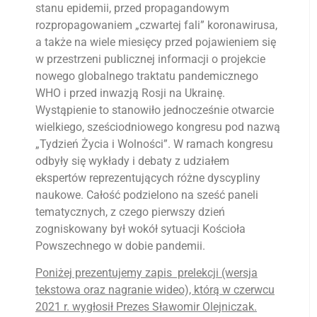
stanu epidemii, przed propagandowym
rozpropagowaniem „czwartej fali” koronawirusa,
a także na wiele miesięcy przed pojawieniem się
w przestrzeni publicznej informacji o projekcie
nowego globalnego traktatu pandemicznego
WHO i przed inwazją Rosji na Ukrainę.
Wystąpienie to stanowiło jednocześnie otwarcie
wielkiego, sześciodniowego kongresu pod nazwą
„Tydzień Życia i Wolności”. W ramach kongresu
odbyły się wykłady i debaty z udziałem
ekspertów reprezentujących różne dyscypliny
naukowe. Całość podzielono na sześć paneli
tematycznych, z czego pierwszy dzień
zogniskowany był wokół sytuacji Kościoła
Powszechnego w dobie pandemii.
Poniżej prezentujemy zapis prelekcji (wersja
tekstowa oraz nagranie wideo), którą w czerwcu
2021 r. wygłosił Prezes Sławomir Olejniczak.