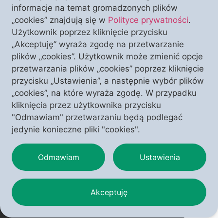
informacje na temat gromadzonych plików
„cookies” znajdują się w
Polityce prywatności
.
Czym jest piękno Polski? Czy tworzą je
Użytkownik poprzez kliknięcie przycisku
wyłącznie krajobrazy i zabytki, czy może
„Akceptuję” wyraża zgodę na przetwarzanie
przede wszystkim wiara, kultura i
plików „cookies”. Użytkownik może zmienić opcje
historia, które przez stulecia
przetwarzania plików „cookies” poprzez kliknięcie
kształtowały naszą narodową
WESPRZYJ NAS
przycisku „Ustawienia”, a następnie wybór plików
I ODBIERZ TEN NUMER
tożsamość? W temacie numeru autorzy
„cookies”, na które wyraża zgodę. W przypadku
pokazują Polskę jako wspólnotę
kliknięcia przez użytkownika przycisku
zakorzenioną w chrześcijaństwie,
"Odmawiam" przetwarzaniu będą podlegać
przypominając o jej duchowym
jedynie konieczne pliki "cookies".
dziedzictwie, wyjątkowej kulturze i
miejscu Matki Bożej w dziejach naszej
Odmawiam
Ustawienia
Ojczyzny.
Akceptuję
Copyright © 2025 – Polonia Christiana