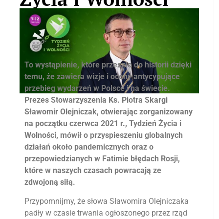
To wystąpienie, które przeszło do historii dzięki
temu, że zawiera wizje i oceny antycypujące
przebieg wydarzeń w Polsce i na świecie.
Prezes Stowarzyszenia Ks. Piotra Skargi
Sławomir Olejniczak, otwierając zorganizowany
na początku czerwca 2021 r., Tydzień Życia i
Wolności, mówił o przyspieszeniu globalnych
działań około pandemicznych oraz o
przepowiedzianych w Fatimie błędach Rosji,
które w naszych czasach powracają ze
zdwojoną siłą.
Przypomnijmy, że słowa Sławomira Olejniczaka
padły w czasie trwania ogłoszonego przez rząd