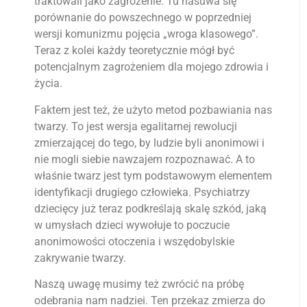
traktowali jako zagrożenie. Tu nasuwa się
porównanie do powszechnego w poprzedniej
wersji komunizmu pojęcia „wroga klasowego”.
Teraz z kolei każdy teoretycznie mógł być
potencjalnym zagrożeniem dla mojego zdrowia i
życia.
Faktem jest też, że użyto metod pozbawiania nas
twarzy. To jest wersja egalitarnej rewolucji
zmierzającej do tego, by ludzie byli anonimowi i
nie mogli siebie nawzajem rozpoznawać. A to
właśnie twarz jest tym podstawowym elementem
identyfikacji drugiego człowieka. Psychiatrzy
dziecięcy już teraz podkreślają skalę szkód, jaką
w umysłach dzieci wywołuje to poczucie
anonimowości otoczenia i wszędobylskie
zakrywanie twarzy.
Naszą uwagę musimy też zwrócić na próbę
odebrania nam nadziei. Ten przekaz zmierza do