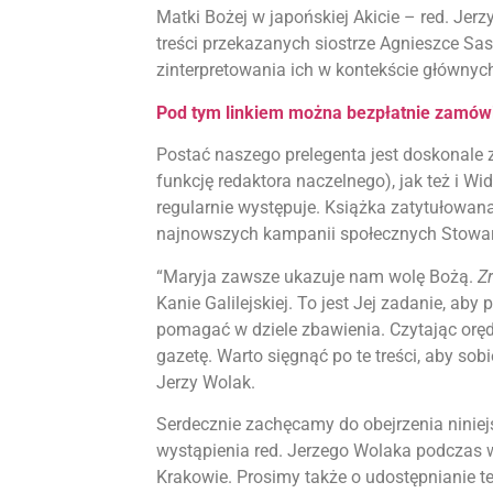
Matki Bożej w japońskiej Akicie – red. Jer
treści przekazanych siostrze Agnieszce S
zinterpretowania ich w kontekście głównyc
Pod tym linkiem można bezpłatnie zamówi
Postać naszego prelegenta jest doskonale z
funkcję redaktora naczelnego), jak też i Wi
regularnie występuje. Książka zatytułowana 
najnowszych kampanii społecznych Stowarz
“Maryja zawsze ukazuje nam wolę Bożą.
Z
Kanie Galilejskiej. To jest Jej zadanie, a
pomagać w dziele zbawienia. Czytając orędz
gazetę. Warto sięgnąć po te treści, aby sob
Jerzy Wolak.
Serdecznie zachęcamy do obejrzenia niniejs
wystąpienia red. Jerzego Wolaka podczas 
Krakowie. Prosimy także o udostępnianie 