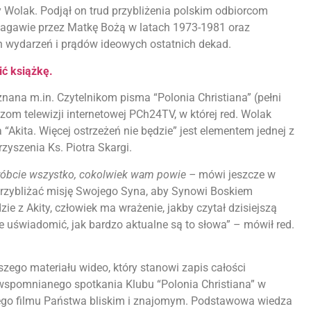
zy Wolak. Podjął on trud przybliżenia polskim odbiorcom
asagawie przez Matkę Bożą w latach 1973-1981 oraz
h wydarzeń i prądów ideowych ostatnich dekad.
ć książkę.
nana m.in. Czytelnikom pisma “Polonia Christiana” (pełni
dzom telewizji internetowej PCh24TV, w której red. Wolak
“Akita. Więcej ostrzeżeń nie będzie” jest elementem jednej z
yszenia Ks. Piotra Skargi.
róbcie wszystko, cokolwiek wam powie –
mówi jeszcze w
by przybliżać misję Swojego Syna, aby Synowi Boskiem
ie z Akity, człowiek ma wrażenie, jakby czytał dzisiejszą
ie uświadomić, jak bardzo aktualne są to słowa” – mówił red.
zego materiału wideo, który stanowi zapis całości
wspomnianego spotkania Klubu “Polonia Christiana” w
tego filmu Państwa bliskim i znajomym. Podstawowa wiedza