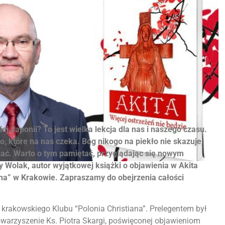
j Japonii? To jest wielka lekcja dla nas i naszego czasu.
, które na nas czeka. Bóg nikogo na piekło nie skazuje,
zać. Warto o tym pamiętać, przyglądając się nowym
 Wolak, autor wyjątkowej książki o objawienia w Akita
ana” w Krakowie. Zapraszamy do obejrzenia całości
e krakowskiego Klubu “Polonia Christiana”. Prelegentem był
owarzyszenie Ks. Piotra Skargi, poświęconej objawieniom