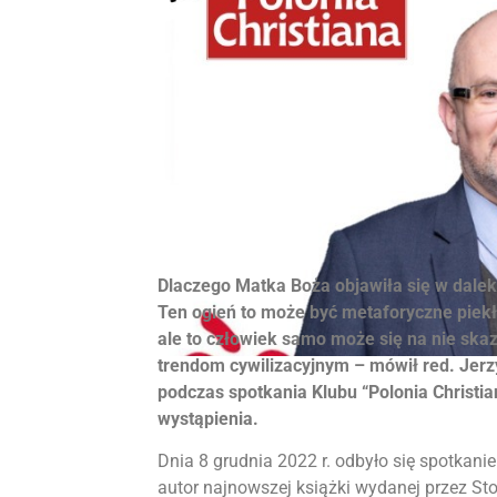
Dlaczego Matka Boża objawiła się w dalekie
Ten ogień to może być metaforyczne piekło
ale to człowiek samo może się na nie ska
trendom cywilizacyjnym – mówił red. Jerzy
podczas spotkania Klubu “Polonia Christi
wystąpienia.
Dnia 8 grudnia 2022 r. odbyło się spotkani
autor najnowszej książki wydanej przez St