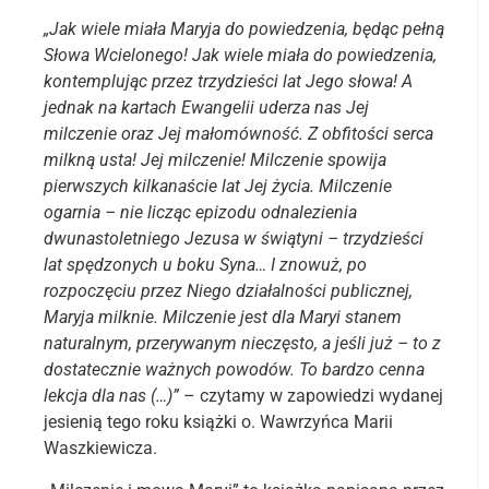
„Jak wiele miała Maryja do powiedzenia, będąc pełną
Słowa Wcielonego! Jak wiele miała do powiedzenia,
kontemplując przez trzydzieści lat Jego słowa! A
jednak na kartach Ewangelii uderza nas Jej
milczenie oraz Jej małomówność. Z obfitości serca
milkną usta! Jej milczenie! Milczenie spowija
pierwszych kilkanaście lat Jej życia. Milczenie
ogarnia – nie licząc epizodu odnalezienia
dwunastoletniego Jezusa w świątyni – trzydzieści
lat spędzonych u boku Syna… I znowuż, po
rozpoczęciu przez Niego działalności publicznej,
Maryja milknie. Milczenie jest dla Maryi stanem
naturalnym, przerywanym nieczęsto, a jeśli już – to z
dostatecznie ważnych powodów. To bardzo cenna
lekcja dla nas (…)”
– czytamy w zapowiedzi wydanej
jesienią tego roku książki o. Wawrzyńca Marii
Waszkiewicza.