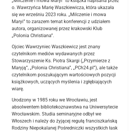
„Milczenie i mowa Maryi” to książka napisana przez
o. Wawrzyńca Marię Waszkiewicza, która ukazała
się we wrześniu 2023 roku. „Milczenie i mowa
Maryi” to zarazem temat konferencji z udziałem
autora, organizowanej przez krakowski Klub
„Polonia Christiana”.
Ojciec Wawrzyniec Waszkiewicz jest znany
czytelnikom mediów wydawanych przez
Stowarzyszenie Ks. Piotra Skargi („Przymierze z
Maryją”, „Polonia Christiana”, „PCh24.pl”), ale także
czytelnikom poszukującym wartościowych pozycji
książkowych, uczących myślenia i zgłębiających
wiarę.
Urodzony w 1985 roku we Wrocławiu, jest
absolwentem bibliotekoznawstwa na Uniwersytecie
Wrocławskim. Studia seminaryjne odbył we
Włoszech i należy do żyjącej regułą franciszkańską
Rodziny Niepokalanej Pośredniczki wszystkich łask