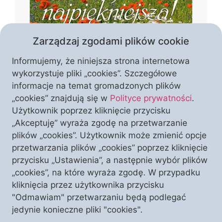
Zarządzaj zgodami plików cookie
Informujemy, że niniejsza strona internetowa
wykorzystuje pliki „cookies”. Szczegółowe
informacje na temat gromadzonych plików
„cookies” znajdują się w
Polityce prywatności
.
Czym jest piękno Polski? Czy tworzą je
Użytkownik poprzez kliknięcie przycisku
wyłącznie krajobrazy i zabytki, czy może
„Akceptuję” wyraża zgodę na przetwarzanie
przede wszystkim wiara, kultura i
plików „cookies”. Użytkownik może zmienić opcje
historia, które przez stulecia
przetwarzania plików „cookies” poprzez kliknięcie
kształtowały naszą narodową
WESPRZYJ NAS
przycisku „Ustawienia”, a następnie wybór plików
I ODBIERZ TEN NUMER
tożsamość? W temacie numeru autorzy
„cookies”, na które wyraża zgodę. W przypadku
pokazują Polskę jako wspólnotę
kliknięcia przez użytkownika przycisku
zakorzenioną w chrześcijaństwie,
"Odmawiam" przetwarzaniu będą podlegać
przypominając o jej duchowym
jedynie konieczne pliki "cookies".
dziedzictwie, wyjątkowej kulturze i