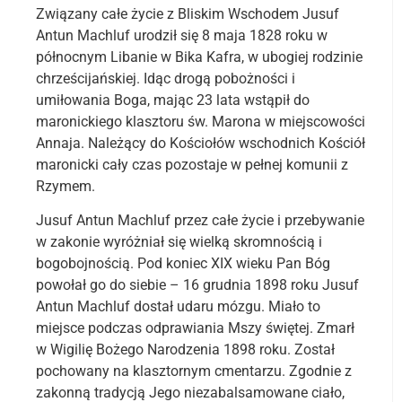
Związany całe życie z Bliskim Wschodem Jusuf
Antun Machluf urodził się 8 maja 1828 roku w
północnym Libanie w Bika Kafra, w ubogiej rodzinie
chrześcijańskiej. Idąc drogą pobożności i
umiłowania Boga, mając 23 lata wstąpił do
maronickiego klasztoru św. Marona w miejscowości
Annaja. Należący do Kościołów wschodnich Kościół
maronicki cały czas pozostaje w pełnej komunii z
Rzymem.
Jusuf Antun Machluf przez całe życie i przebywanie
w zakonie wyróżniał się wielką skromnością i
bogobojnością. Pod koniec XIX wieku Pan Bóg
powołał go do siebie – 16 grudnia 1898 roku Jusuf
Antun Machluf dostał udaru mózgu. Miało to
miejsce podczas odprawiania Mszy świętej. Zmarł
w Wigilię Bożego Narodzenia 1898 roku. Został
pochowany na klasztornym cmentarzu. Zgodnie z
zakonną tradycją Jego niezabalsamowane ciało,