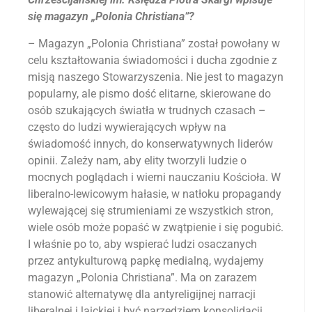
się magazyn „Polonia Christiana”?
– Magazyn „Polonia Christiana” został powołany w
celu kształtowania świadomości i ducha zgodnie z
misją naszego Stowarzyszenia. Nie jest to magazyn
popularny, ale pismo dość elitarne, skierowane do
osób szukających światła w trudnych czasach –
często do ludzi wywierających wpływ na
świadomość innych, do konserwatywnych liderów
opinii. Zależy nam, aby elity tworzyli ludzie o
mocnych poglądach i wierni nauczaniu Kościoła. W
liberalno-lewicowym hałasie, w natłoku propagandy
wylewającej się strumieniami ze wszystkich stron,
wiele osób może popaść w zwątpienie i się pogubić.
I właśnie po to, aby wspierać ludzi osaczanych
przez antykulturową papkę medialną, wydajemy
magazyn „Polonia Christiana”. Ma on zarazem
stanowić alternatywę dla antyreligijnej narracji
liberalnej i laickiej i być narzędziem konsolidacji