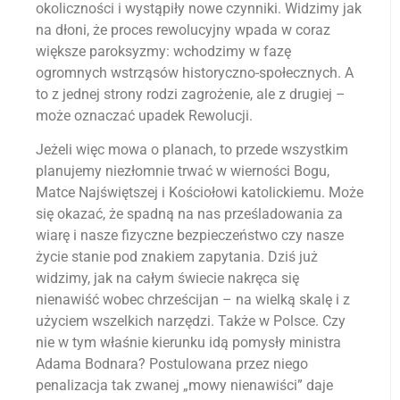
okoliczności i wystąpiły nowe czynniki. Widzimy jak
na dłoni, że proces rewolucyjny wpada w coraz
większe paroksyzmy: wchodzimy w fazę
ogromnych wstrząsów historyczno-społecznych. A
to z jednej strony rodzi zagrożenie, ale z drugiej –
może oznaczać upadek Rewolucji.
Jeżeli więc mowa o planach, to przede wszystkim
planujemy niezłomnie trwać w wierności Bogu,
Matce Najświętszej i Kościołowi katolickiemu. Może
się okazać, że spadną na nas prześladowania za
wiarę i nasze fizyczne bezpieczeństwo czy nasze
życie stanie pod znakiem zapytania. Dziś już
widzimy, jak na całym świecie nakręca się
nienawiść wobec chrześcijan – na wielką skalę i z
użyciem wszelkich narzędzi. Także w Polsce. Czy
nie w tym właśnie kierunku idą pomysły ministra
Adama Bodnara? Postulowana przez niego
penalizacja tak zwanej „mowy nienawiści” daje