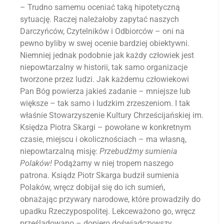
– Trudno samemu oceniać taką hipotetyczną
sytuację. Raczej należałoby zapytać naszych
Darczyńców, Czytelników i Odbiorców – oni na
pewno byliby w swej ocenie bardziej obiektywni.
Niemniej jednak podobnie jak każdy człowiek jest
niepowtarzalny w historii, tak samo organizacje
tworzone przez ludzi. Jak każdemu człowiekowi
Pan Bóg powierza jakieś zadanie – mniejsze lub
większe – tak samo i ludzkim zrzeszeniom. I tak
właśnie Stowarzyszenie Kultury Chrześcijańskiej im.
Księdza Piotra Skargi – powołane w konkretnym
czasie, miejscu i okolicznościach – ma własną,
niepowtarzalną misję:
Przebudźmy sumienia
Polaków!
Podążamy w niej tropem naszego
patrona. Ksiądz Piotr Skarga budził sumienia
Polaków, wręcz dobijał się do ich sumień,
obnażając przywary narodowe, które prowadziły do
upadku Rzeczypospolitej. Lekceważono go, wręcz
prześladowano – dopiero doświadczywszy