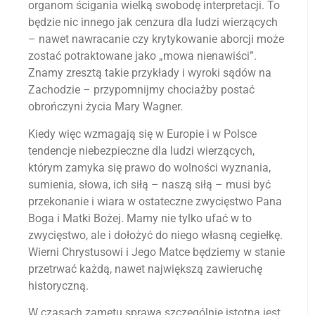
organom ścigania wielką swobodę interpretacji. To
będzie nic innego jak cenzura dla ludzi wierzących
– nawet nawracanie czy krytykowanie aborcji może
zostać potraktowane jako „mowa nienawiści”.
Znamy zresztą takie przykłady i wyroki sądów na
Zachodzie – przypomnijmy chociażby postać
obrończyni życia Mary Wagner.
Kiedy więc wzmagają się w Europie i w Polsce
tendencje niebezpieczne dla ludzi wierzących,
którym zamyka się prawo do wolności wyznania,
sumienia, słowa, ich siłą – naszą siłą – musi być
przekonanie i wiara w ostateczne zwycięstwo Pana
Boga i Matki Bożej. Mamy nie tylko ufać w to
zwycięstwo, ale i dołożyć do niego własną cegiełkę.
Wierni Chrystusowi i Jego Matce będziemy w stanie
przetrwać każdą, nawet największą zawieruchę
historyczną.
W czasach zamętu sprawą szczególnie istotną jest