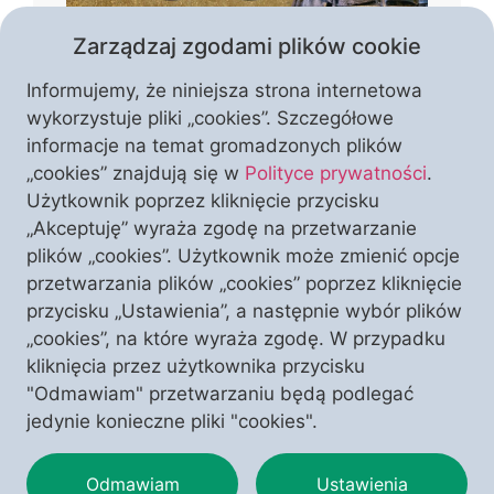
Zarządzaj zgodami plików cookie
Informujemy, że niniejsza strona internetowa
wykorzystuje pliki „cookies”. Szczegółowe
informacje na temat gromadzonych plików
„cookies” znajdują się w
Polityce prywatności
.
Za nami sto numerów – szesnaście lat z
Użytkownik poprzez kliknięcie przycisku
okładem, od wiosny 2008 roku – a
„Akceptuję” wyraża zgodę na przetwarzanie
wydaje się jakby to było wczoraj…
plików „cookies”. Użytkownik może zmienić opcje
przetwarzania plików „cookies” poprzez kliknięcie
przycisku „Ustawienia”, a następnie wybór plików
WESPRZYJ NAS
I ODBIERZ TEN NUMER
„cookies”, na które wyraża zgodę. W przypadku
kliknięcia przez użytkownika przycisku
"Odmawiam" przetwarzaniu będą podlegać
jedynie konieczne pliki "cookies".
Odmawiam
Ustawienia