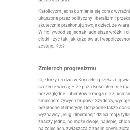
Katolicyzm jednak zmienia się coraz wyraźni
ukąszone przez polityczny liberalizm i przek
skutecznie przekonują swoje dzieci, że wiara
W Hollywood są jednak ładniejsze wróżki i ci
ciotki i żyć tak, jak każą świat i współczesn
zostaje. Kto?
Zmierzch progresizmu
Ci, którzy są dziś w Kościele i przekazują w
szczerze wierzą – że poza Kościołem nie ma 
bezwzględne. Liberałowie mogą się z nich śm
śmiechem żywych trupów? Szydercy, wydaje si
bezpłodne efemerydy. Bezpłodne także dosłow
wyznawcy „religii liberalnej” dzieci mają tylk
znaczy jedno, no może dwoje, najlepiej chło
na zdjęciach, zwłaszcza z zaślinionym, złot