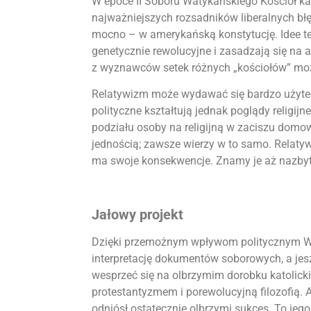
W epoce II Soboru Watykańskiego Kościół ka
najważniejszych rozsadników liberalnych błę
mocno – w amerykańską konstytucję. Idee tej
genetycznie rewolucyjne i zasadzają się na 
z wyznawców setek różnych „kościołów” moż
Relatywizm może wydawać się bardzo użyte
polityczne kształtują jednak poglądy religij
podziału osoby na religijną w zaciszu domow
jednością; zawsze wierzy w to samo. Relatywis
ma swoje konsekwencje. Znamy je aż nazbyt
Jałowy projekt
Dzięki przemożnym wpływom politycznym Was
interpretację dokumentów soborowych, a jes
wesprzeć się na olbrzymim dorobku katolicki
protestantyzmem i porewolucyjną filozofią.
odniósł ostatecznie olbrzymi sukces. To jeg