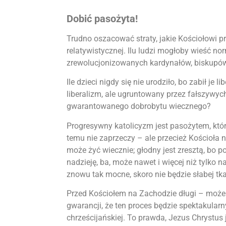
Dobić pasożyta!
Trudno oszacować straty, jakie Kościołowi pr
relatywistycznej. Ilu ludzi mogłoby wieść nor
zrewolucjonizowanych kardynałów, biskupów 
Ile dzieci nigdy się nie urodziło, bo zabił je
liberalizm, ale ugruntowany przez fałszywych
gwarantowanego dobrobytu wiecznego?
Progresywny katolicyzm jest pasożytem, który
temu nie zaprzeczy – ale przecież Kościoła ni
może żyć wiecznie; głodny jest zresztą, bo p
nadzieję, ba, może nawet i więcej niż tylko n
znowu tak mocne, skoro nie będzie słabej tka
Przed Kościołem na Zachodzie długi – może 
gwarancji, że ten proces będzie spektakular
chrześcijańskiej. To prawda, Jezus Chrystu