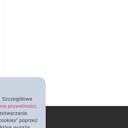
”. Szczegółowe
tyce prywatności
.
rzetwarzanie
cookies” poprzez
 które wyraża