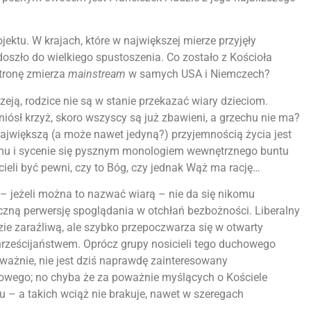
jektu. W krajach, które w największej mierze przyjęły
oszło do wielkiego spustoszenia. Co zostało z Kościoła
stronę zmierza
mainstream
w samych USA i Niemczech?
eją, rodzice nie są w stanie przekazać wiary dzieciom.
 niósł krzyż, skoro wszyscy są już zbawieni, a grzechu nie ma?
 największą (a może nawet jedyną?) przyjemnością życia jest
mu i sycenie się pysznym monologiem wewnętrznego buntu
ieli być pewni, czy to Bóg, czy jednak Wąż ma rację…
ry – jeżeli można to nazwać wiarą – nie da się nikomu
czną perwersję spoglądania w otchłań bezbożności. Liberalny
zie zaraźliwą, ale szybko przepoczwarza się w otwarty
hrześcijaństwem. Oprócz grupy nosicieli tego duchowego
oważnie, nie jest dziś naprawdę zainteresowany
wego; no chyba że za poważnie myślących o Kościele
u – a takich wciąż nie brakuje, nawet w szeregach