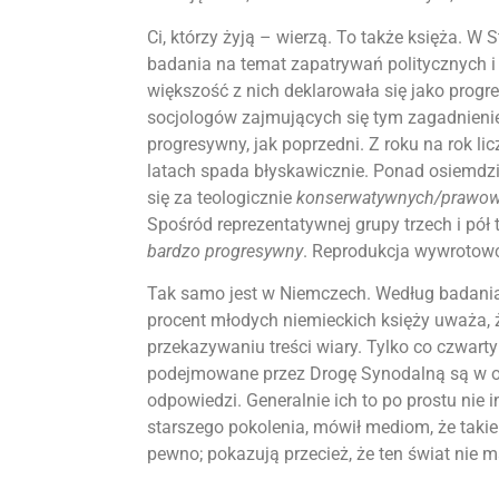
Ci, którzy żyją – wierzą. To także księża. W
badania na temat zapatrywań politycznych i
większość z nich deklarowała się jako progr
socjologów zajmujących się tym zagadnieniem
progresywny, jak poprzedni. Z roku na rok 
latach spada błyskawicznie. Ponad osiemdz
się za teologicznie
konserwatywnych/prawow
Spośród reprezentatywnej grupy trzech i pół 
bardzo progresywny
. Reprodukcja wywrotowc
Tak samo jest w Niemczech. Według badani
procent młodych niemieckich księży uważa, ż
przekazywaniu treści wiary. Tylko co czwarty
podejmowane przez Drogę Synodalną są w og
odpowiedzi. Generalnie ich to po prostu nie i
starszego pokolenia, mówił mediom, że takie 
pewno; pokazują przecież, że ten świat nie m