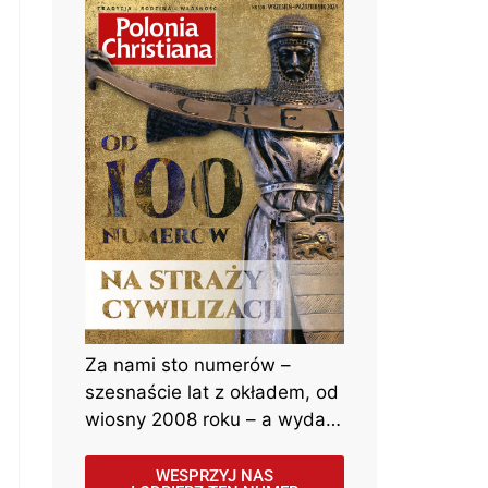
Za nami sto numerów –
szesnaście lat z okładem, od
wiosny 2008 roku – a wydaje
się jakby to było wczoraj…
WESPRZYJ NAS