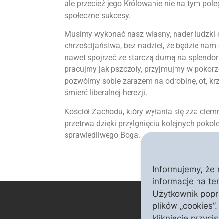
ale przecież jego Królowanie nie na tym po
społeczne sukcesy.
Musimy wykonać nasz własny, nader ludzki 
chrześcijaństwa, bez nadziei, że będzie nam
nawet spojrzeć ze starczą dumą na splendor 
pracujmy jak pszczoły, przyjmujmy w pokorze
pozwólmy sobie zarazem na odrobinę, ot, krz
śmierć liberalnej herezji.
Kościół Zachodu, który wyłania się zza cie
przetrwa dzięki przylgnięciu kolejnych pokol
sprawiedliwego Boga.
Informujemy, że 
informacje na te
Użytkownik poprz
plików „cookies”
kliknięcie przyci