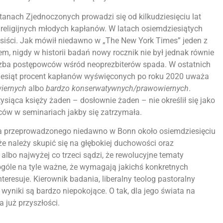
 Stanach Zjednoczonych prowadzi się od kilkudziesięciu lat
 religijnych młodych kapłanów. W latach osiemdziesiątych
esiści. Jak mówił niedawno w „The New York Times” jeden z
, nigdy w historii badań nowy rocznik nie był jednak równie
liczba postępowców wśród neoprezbiterów spada. W ostatnich
iesiąt procent kapłanów wyświęconych po roku 2020 uważa
iernych
albo
bardzo konserwatywnych/prawowiernych
.
tysiąca księży żaden – dosłownie żaden – nie określił się jako
ów w seminariach jakby się zatrzymała.
a przeprowadzonego niedawno w Bonn około osiemdziesięciu
e należy skupić się na głębokiej duchowości oraz
 albo najwyżej co trzeci sądzi, że rewolucyjne tematy
óle na tyle ważne, że wymagają jakichś konkretnych
nteresuje. Kierownik badania, liberalny teolog pastoralny
wyniki są bardzo niepokojące. O tak, dla jego świata na
a już przyszłości.