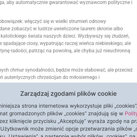
lega, aby automatycznie gwarantować wyznawcom polityczne i
obowiązek: włączyć się w wielki strumień odnowy
 dane zobaczyć w lustrze uwieńczone laurem skronie albo
katolickiego świata naszych dzieci. Wyzbywszy się złudzeń,
 spadające ciosy, wypatrując raczej wieńca niebieskiego; ale
tynę radości, patrząc na powolną, ale chyba już nieuchronną
mnych chmur synodalności, będzie może słabować, ale przecież
eń autentycznych chrześcijan do miłosiernego i
Zarządzaj zgodami plików cookie
niniejsza strona internetowa wykorzystuje pliki „cookies
mat gromadzonych plików „cookies” znajdują się w
Poli
ez kliknięcie przycisku „Akceptuję” wyraża zgodę na p
. Użytkownik może zmienić opcje przetwarzania plików „
sku „Ustawienia”, a następnie wybór plików „cookies”, na