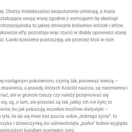
ej. Chorzy intelektualiści bezpotomnie umierają, a masy
ształcające swoją wiarę zgodnie z wymogami tej ideologii
 chrześcijańska to jakieś śmieszne królestwo wróżek i elfów.
ekawsze elfy; pozostaje więc rzucić w diabły opowieści starej
ość. Ławki kościelne pustoszeją; ale przecież ktoś w nich
iarę następnym pokoleniom, czynią tak, ponieważ wierzą –
zbawienia, a prawdy, których Kościół naucza, są niezmienne i
iać, ale w gruncie rzeczy czy należy przejmować się
ę, są, o tam, ale przecież
są
tak, jakby ich
nie było
; to
nie, bo jak pokazują wszelkie możliwe statystyki –
o tyle, ile da się mieć bez psucia sobie „dobrego życia”: to
pczyka i dziewczynkę, bo uśmiechnięta „parka” ładnie wygląda
osierścistym kundlem pomiędzy nimi.