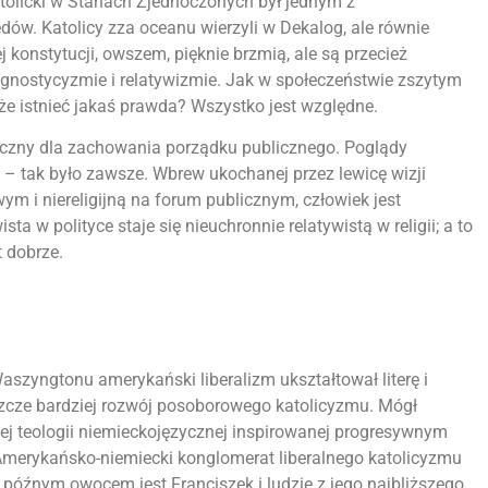
tolicki w Stanach Zjednoczonych był jednym z
dów. Katolicy zza oceanu wierzyli w Dekalog, ale równie
 konstytucji, owszem, pięknie brzmią, ale są przecież
agnostycyzmie i relatywizmie. Jak w społeczeństwie zszytym
e istnieć jakaś prawda? Wszystko jest względne.
czny dla zachowania porządku publicznego. Poglądy
ne – tak było zawsze. Wbrew ukochanej przez lewicę wizji
ym i niereligijną na forum publicznym, człowiek jest
ta w polityce staje się nieuchronnie relatywistą w religii; a to
 dobrze.
zyngtonu amerykański liberalizm ukształtował literę i
zcze bardziej rozwój posoborowego katolicyzmu. Mógł
ej teologii niemieckojęzycznej inspirowanej progresywnym
 Amerykańsko-niemiecki konglomerat liberalnego katolicyzmu
o późnym owocem jest Franciszek i ludzie z jego najbliższego