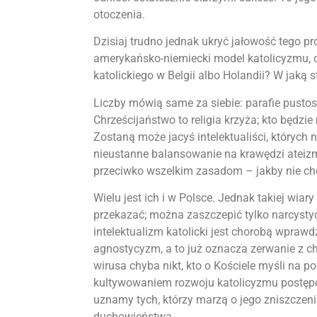
otoczenia.
Dzisiaj trudno jednak ukryć jałowość tego pro
amerykańsko-niemiecki model katolicyzmu, d
katolickiego w Belgii albo Holandii? W jaką 
Liczby mówią same za siebie: parafie pustosz
Chrześcijaństwo to religia krzyża; kto będzie
Zostaną może jacyś intelektualiści, których
nieustanne balansowanie na krawędzi ateiz
przeciwko wszelkim zasadom – jakby nie chc
Wielu jest ich i w Polsce. Jednak takiej wia
przekazać; można zaszczepić tylko narcysty
intelektualizm katolicki jest chorobą wprawd
agnostycyzm, a to już oznacza zerwanie z c
wirusa chyba nikt, kto o Kościele myśli na p
kultywowaniem rozwoju katolicyzmu postępo
uznamy tych, którzy marzą o jego zniszczeni
duchowieństwa.