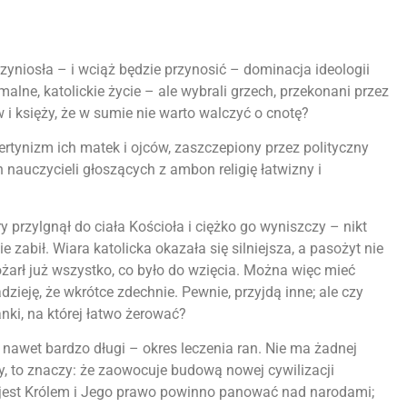
zyniosła – i wciąż będzie przynosić – dominacja ideologii
malne, katolickie życie – ale wybrali grzech, przekonani przez
i księży, że w sumie nie warto walczyć o cnotę?
 libertynizm ich matek i ojców, zaszczepiony przez polityczny
 nauczycieli głoszących z ambon religię łatwizny i
 przylgnął do ciała Kościoła i ciężko go wyniszczy – nikt
e zabił. Wiara katolicka okazała się silniejsza, a pasożyt nie
ożarł już wszystko, co było do wzięcia. Można więc mieć
adzieję, że wkrótce zdechnie. Pewnie, przyjdą inne; ale czy
nki, na której łatwo żerować?
nawet bardzo długi – okres leczenia ran. Nie ma żadnej
ny, to znaczy: że zaowocuje budową nowej cywilizacji
s jest Królem i Jego prawo powinno panować nad narodami;