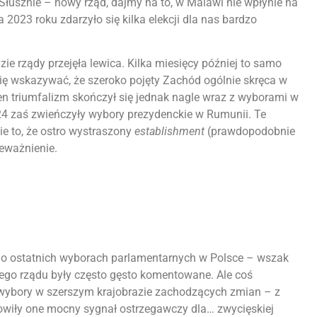
 Słusznie – nowy rząd, dajmy na to, w Malawi nie wpłynie na
2023 roku zdarzyło się kilka elekcji dla nas bardzo
ie rządy przejęła lewica. Kilka miesięcy później to samo
 się wskazywać, że szeroko pojęty Zachód ogólnie skręca w
Ten triumfalizm skończył się jednak nagle wraz z wyborami w
 zaś zwieńczyły wybory prezydenckie w Rumunii. Te
ie to, że ostro wystraszony
establishment
(prawdopodobnie
ieważnienie.
ć o ostatnich wyborach parlamentarnych w Polsce – wszak
ego rządu były często gęsto komentowane. Ale coś
 wybory w szerszym krajobrazie zachodzących zmian – z
owiły one mocny sygnał ostrzegawczy dla… zwycięskiej