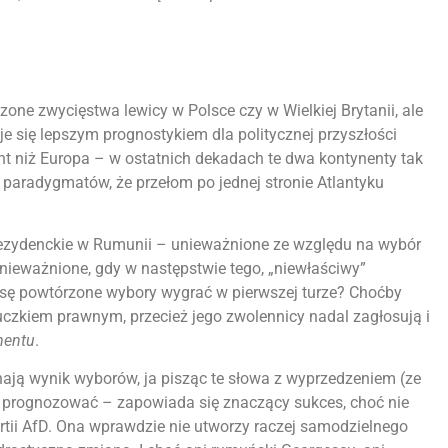
ne zwycięstwa lewicy w Polsce czy w Wielkiej Brytanii, ale
 się lepszym prognostykiem dla politycznej przyszłości
nt niż Europa – w ostatnich dekadach te dwa kontynenty tak
 paradygmatów, że przełom po jednej stronie Atlantyku
zydenckie w Rumunii – unieważnione ze względu na wybór
unieważnione, gdy w następstwie tego, „niewłaściwy”
nsę powtórzone wybory wygrać w pierwszej turze? Choćby
uczkiem prawnym, przecież jego zwolennicy nadal zagłosują i
mentu
.
ją wynik wyborów, ja pisząc te słowa z wyprzedzeniem (ze
 prognozować – zapowiada się znaczący sukces, choć nie
tii AfD. Ona wprawdzie nie utworzy raczej samodzielnego