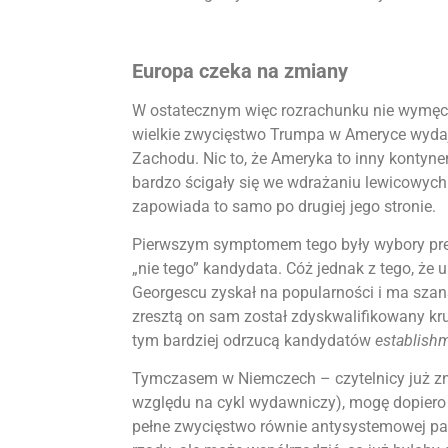
Europa czeka na zmiany
W ostatecznym więc rozrachunku nie wymęczo
wielkie zwycięstwo Trumpa w Ameryce wydaje
Zachodu. Nic to, że Ameryka to inny kontyne
bardzo ścigały się we wdrażaniu lewicowych
zapowiada to samo po drugiej jego stronie.
Pierwszym symptomem tego były wybory pre
„nie tego” kandydata. Cóż jednak z tego, że 
Georgescu zyskał na popularności i ma sza
zresztą on sam został zdyskwalifikowany kr
tym bardziej odrzucą kandydatów
establish
Tymczasem w Niemczech – czytelnicy już zna
względu na cykl wydawniczy), mogę dopiero
pełne zwycięstwo równie antysystemowej par