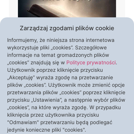
Zarządzaj zgodami plików cookie
Informujemy, że niniejsza strona internetowa
wykorzystuje pliki „cookies”. Szczegółowe
informacje na temat gromadzonych plików
„cookies” znajdują się w
Polityce prywatności
.
Głównym tematem numeru jest Pismo
Użytkownik poprzez kliknięcie przycisku
Święte – jako źródło mądrości,
„Akceptuję” wyraża zgodę na przetwarzanie
duchowej siły i zakorzenienia
plików „cookies”. Użytkownik może zmienić opcje
katolickiego światopoglądu. Autorzy
przetwarzania plików „cookies” poprzez kliknięcie
podejmują refleksję nad tym, jak czytać
przycisku „Ustawienia”, a następnie wybór plików
WESPRZYJ NAS
I ODBIERZ TEN NUMER
Biblię w duchu Tradycji, jak rozumieć jej
„cookies”, na które wyraża zgodę. W przypadku
przesłanie oraz jak bronić jej prawdy w
kliknięcia przez użytkownika przycisku
czasach zamętu. Wśród poruszanych
"Odmawiam" przetwarzaniu będą podlegać
tematów znajdują się również m.in.
jedynie konieczne pliki "cookies".