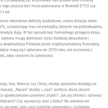
ii Europejskiej już kosztowały nas prawie dwa miliardy
 do tego jeszcze być może planowany w Brukseli ETS3 czy
i Ład.
przez rekordowe deficyty budżetowe, unijne dotacje, które
FE, uzależniając nas od pieniędzy, których nie potrzebujemy,
i kredyty dają. W ten sposób bez formalnego przejęcia kraju,
i wpływu mogą dyktować coraz bardziej absurdalne i
za eksploatacja Polaków przez międzynarodową finansjerę,
dyty mają być spłacane do 2070 roku, ale wcześniej z
i, żeby umocnić te zależności.
sja, Iran, Niemcy czy Chiny, służby specjalne działają na
 inaczej. „Nasze” służby i „nasi” politycy służą obcym
Co społeczeństwo powinno zrobić? Jak się chronić i ratować
olitykami? Czy wystarczy stać z boku? No właśnie nie
za się pleni; jest coraz bardziej agresywna i zuchwała.