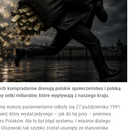
ch kompradorów drenują polskie społeczeństwo i polską
y setki miliardów, które wypływają z naszego kraju.
tej wybory parlamentarne odbyły się 27 października 1991
ent, który wydał jedynego – jak do tej pory – premiera
o Polaków. Ale to był błąd systemu. I właśnie dlatego
Olszewski tak szybko został usunięty ze stanowiska