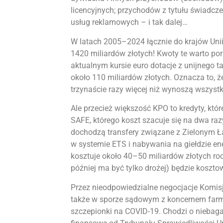
licencyjnych; przychodów z tytułu świadcz
usług reklamowych – i tak dalej…
W latach 2005–2024 łącznie do krajów Unii 
1420 miliardów złotych! Kwoty te warto p
aktualnym kursie euro dotacje z unijneg
około 110 miliardów złotych. Oznacza to, ż
trzynaście razy więcej niż wynoszą wszystk
Ale przecież większość KPO to kredyty, któr
SAFE, którego koszt szacuje się na dwa ra
dochodzą transfery związane z Zielonym Ł
w systemie ETS i nabywania na giełdzie en
kosztuje około 40–50 miliardów złotych roc
później ma być tylko drożej) będzie koszto
Przez nieodpowiedzialne negocjacje Komisji
także w sporze sądowym z koncernem farma
szczepionki na COVID-19. Chodzi o niebaga