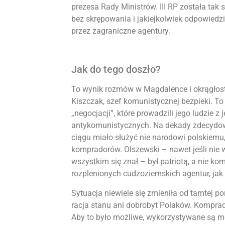
prezesa Rady Ministrów. III RP została ta
bez skrępowania i jakiejkolwiek odpowiedz
przez zagraniczne agentury.
Jak do tego doszło?
To wynik rozmów w Magdalence i okrągłost
Kiszczak, szef komunistycznej bezpieki. T
„negocjacji”, które prowadzili jego ludzie
antykomunistycznych. Na dekady zdecydowal
ciągu miało służyć nie narodowi polskiem
kompradorów. Olszewski – nawet jeśli nie w
wszystkim się znał – był patriotą, a nie 
rozplenionych cudzoziemskich agentur, jak 
Sytuacja niewiele się zmieniła od tamtej po
racja stanu ani dobrobyt Polaków. Komprad
Aby to było możliwe, wykorzystywane są 