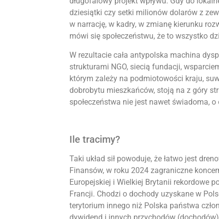
długofalowy projekt wpływu. Gdy do lokalnej
dziesiątki czy setki milionów dolarów z zew
w narrację, w kadry, w zmianę kierunku rozwo
mówi się społeczeństwu, że to wszystko dzie
W rezultacie cała antypolska machina dys
strukturami NGO, siecią fundacji, wsparcie
którym zależy na podmiotowości kraju, suw
dobrobytu mieszkańców, stoją na z góry st
społeczeństwa nie jest nawet świadoma, o 
Ile tracimy?
Taki układ sił powoduje, że łatwo jest dre
Finansów, w roku 2024 zagraniczne koncern
Europejskiej i Wielkiej Brytanii rekordowe 
Francji. Chodzi o dochody uzyskane w Pols
terytorium innego niż Polska państwa członk
dywidend i innych przychodów (dochodów) z