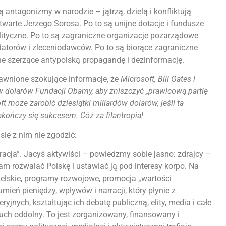
antagonizmy w narodzie – jątrzą, dzielą i konfliktują
warte Jerzego Sorosa. Po to są unijne dotacje i fundusze
lityczne. Po to są zagraniczne organizacje pozarządowe
datorów i zleceniodawców. Po to są biorące zagraniczne
jne szerzące antypolską propagandę i dezinformację.
jawnione szokujące informacje, że
Microsoft, Bill Gates i
w dolarów Fundacji Obamy, aby zniszczyć „prawicową partię
 może zarobić dziesiątki miliardów dolarów, jeśli ta
ończy się sukcesem. Cóż za filantropia!
się z nim nie zgodzić:
acja”. Jacyś aktywiści – powiedzmy sobie jasno: zdrajcy –
am rozwalać Polskę i ustawiać ją pod interesy korpo. Na
telskie, programy rozwojowe, promocja „wartości
ień pieniędzy, wpływów i narracji, który płynie z
yjnych, kształtując ich debatę publiczną, elity, media i całe
ruch oddolny. To jest zorganizowany, finansowany i