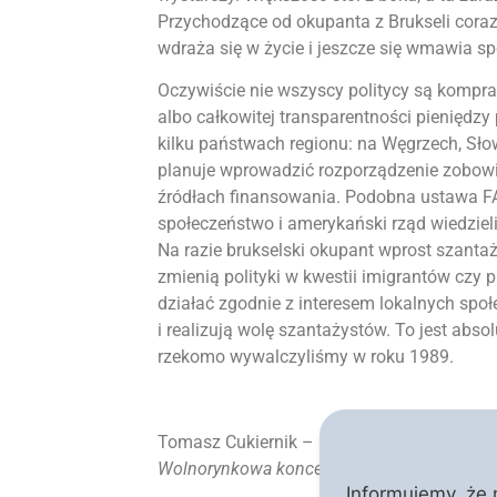
Przychodzące od okupanta z Brukseli cora
wdraża się w życie i jeszcze się wmawia sp
Oczywiście nie wszyscy politycy są komp
albo całkowitej transparentności pieniędzy
kilku państwach regionu: na Węgrzech, Słow
planuje wprowadzić rozporządzenie zobow
źródłach finansowania. Podobna ustawa FA
społeczeństwo i amerykański rząd wiedzieli,
Na razie brukselski okupant wprost szantaż
zmienią polityki w kwestii imigrantów czy 
działać zgodnie z interesem lokalnych społ
i realizują wolę szantażystów. To jest abso
rzekomo wywalczyliśmy w roku 1989.
Tomasz Cukiernik – prawnik i publicysta, a
Wolnorynkowa koncepcja państwa
,
Michalki
Informujemy, że 