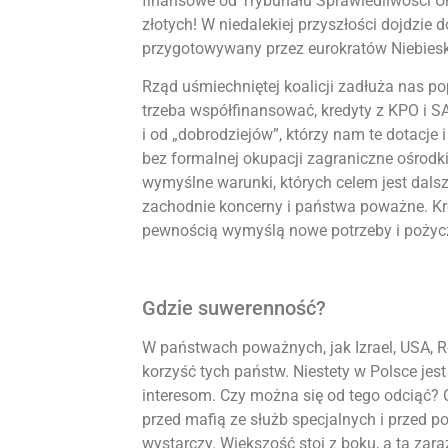
finansowe od Trybunału Sprawiedliwości Un
złotych! W niedalekiej przyszłości dojdzie
przygotowywany przez eurokratów Niebiesk
Rząd uśmiechniętej koalicji zadłuża nas po
trzeba współfinansować, kredyty z KPO i SA
i od „dobrodziejów”, którzy nam te dotacje 
bez formalnej okupacji zagraniczne ośrodk
wymyślne warunki, których celem jest dals
zachodnie koncerny i państwa poważne. Kre
pewnością wymyślą nowe potrzeby i pożyczk
Gdzie suwerenność?
W państwach poważnych, jak Izrael, USA, Ro
korzyść tych państw. Niestety w Polsce jest
interesom. Czy można się od tego odciąć? 
przed mafią ze służb specjalnych i przed p
wystarczy. Większość stoi z boku, a ta zara