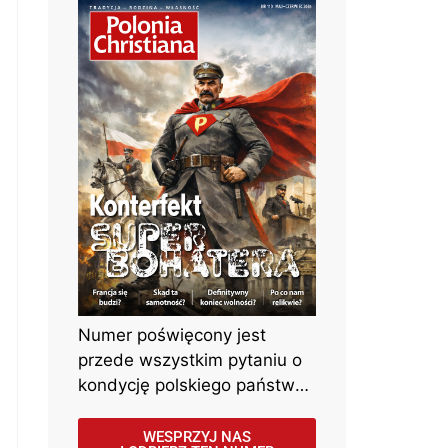
Numer poświęcony jest
przede wszystkim pytaniu o
kondycję polskiego państwa,
społeczeństwa i wolności w
czasach narastających
WESPRZYJ NAS