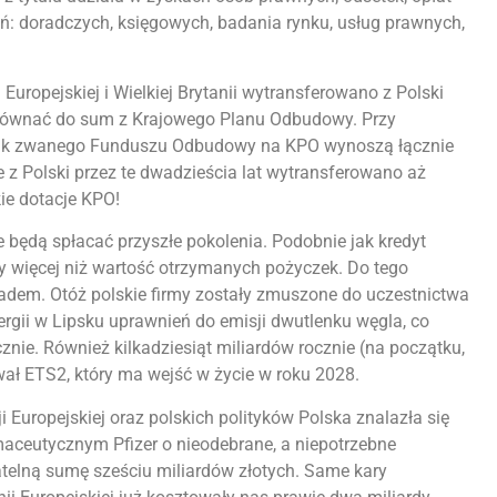
eń: doradczych, księgowych, badania rynku, usług prawnych,
Europejskiej i Wielkiej Brytanii wytransferowano z Polski
orównać do sum z Krajowego Planu Odbudowy. Przy
o tak zwanego Funduszu Odbudowy na KPO wynoszą łącznie
e z Polski przez te dwadzieścia lat wytransferowano aż
ie dotacje KPO!
e będą spłacać przyszłe pokolenia. Podobnie jak kredyt
zy więcej niż wartość otrzymanych pożyczek. Do tego
adem. Otóż polskie firmy zostały zmuszone do uczestnictwa
ergii w Lipsku uprawnień do emisji dwutlenku węgla, co
znie. Również kilkadziesiąt miliardów rocznie (na początku,
wał ETS2, który ma wejść w życie w roku 2028.
 Europejskiej oraz polskich polityków Polska znalazła się
ceutycznym Pfizer o nieodebrane, a niepotrzebne
telną sumę sześciu miliardów złotych. Same kary