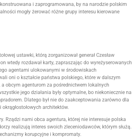
k skonstruowana i zaprogramowana, by na narodzie polskim
ialności mogły żerować różne grupy interesu kierowane
ołowej ustawki, którą zorganizował generał Czesław
o on wtedy rozdawał karty, zapraszając do wyreżyserowanych
 z jego agentami ulokowanymi w środowiskach
i oni o kształcie państwa polskiego, które w dalszym
u, a obcym agenturom za pośrednictwem lokalnych
szystkie jego działania były optymalne, bo niekoniecznie na
kompradorem. Dlatego był nie do zaakceptowania zarówno dla
i okrągłostołowych architektów.
ry. Rządzi nami obca agentura, której nie interesuje polska
orzy realizują interes swoich zleceniodawców, którym służą.
mechanizmy korupcyjne i kompromaty.