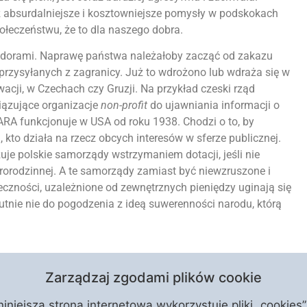
z absurdalniejsze i kosztowniejsze pomysły w podskokach
ołeczeństwu, że to dla naszego dobra.
radorami. Naprawę państwa należałoby zacząć od zakazu
 przysyłanych z zagranicy. Już to wdrożono lub wdraża się w
acji, w Czechach czy Gruzji. Na przykład czeski rząd
iązujące organizacje
non-profit
do ujawniania informacji o
RA funkcjonuje w USA od roku 1938. Chodzi o to, by
 kto działa na rzecz obcych interesów w sferze publicznej.
uje polskie samorządy wstrzymaniem dotacji, jeśli nie
prorodzinnej. A te samorządy zamiast być niewzruszone i
eczności, uzależnione od zewnętrznych pieniędzy uginają się
lutnie nie do pogodzenia z ideą suwerenności narodu, którą
utor książek:
Sabotaż klimatyczny
,
Dwadzieścia lat w Unii
,
Zarządzaj zgodami plików cookie
ewicz. Biografia
.
niniejsza strona internetowa wykorzystuje pliki „cookies