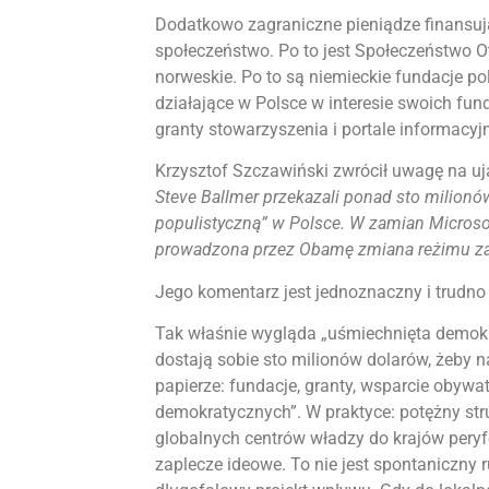
Dodatkowo zagraniczne pieniądze finansują 
społeczeństwo. Po to jest Społeczeństwo Ot
norweskie. Po to są niemieckie fundacje po
działające w Polsce w interesie swoich fun
granty stowarzyszenia i portale informacy
Krzysztof Szczawiński zwrócił uwagę na u
Steve Ballmer przekazali ponad sto milionó
populistyczną” w Polsce. W zamian Microsoft
prowadzona przez Obamę zmiana reżimu zak
Jego komentarz jest jednoznaczny i trudno 
Tak właśnie wygląda „uśmiechnięta demokr
dostają sobie sto milionów dolarów, żeby n
papierze: fundacje, granty, wsparcie obywa
demokratycznych”. W praktyce: potężny strum
globalnych centrów władzy do krajów peryfer
zaplecze ideowe. To nie jest spontaniczny 