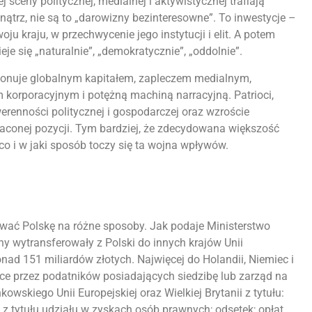
 sceny politycznej, medialnej i aktywistycznej trafiają
nątrz, nie są to „darowizny bezinteresowne”. To inwestycje –
ju kraju, w przechwycenie jego instytucji i elit. A potem
je się „naturalnie”, „demokratycznie”, „oddolnie”.
ponuje globalnym kapitałem, zapleczem medialnym,
m korporacyjnym i potężną machiną narracyjną. Patrioci,
erenności politycznej i gospodarczej oraz wzroście
raconej pozycji. Tym bardziej, że zdecydowana większość
co i w jaki sposób toczy się ta wojna wpływów.
nować Polskę na różne sposoby. Jak podaje Ministerstwo
y wytransferowały z Polski do innych krajów Unii
ponad 151 miliardów złotych. Najwięcej do Holandii, Niemiec i
ce przez podatników posiadających siedzibę lub zarząd na
owskiego Unii Europejskiej oraz Wielkiej Brytanii z tytułu:
 tytułu udziału w zyskach osób prawnych; odsetek; opłat