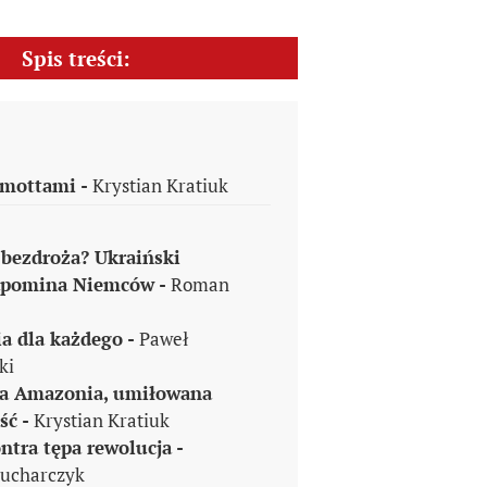
Spis treści:
 mottami -
Krystian Kratiuk
 bezdroża? Ukraiński
apomina Niemców -
Roman
ia dla każdego -
Paweł
ki
a Amazonia, umiłowana
ść -
Krystian Kratiuk
tra tępa rewolucja -
Kucharczyk