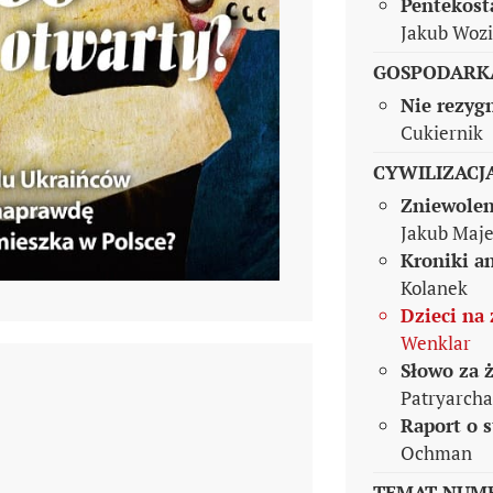
Pentekost
Jakub Wozi
GOSPODARK
Nie rezyg
Cukiernik
CYWILIZACJ
Zniewolen
Jakub Maj
Kroniki an
Kolanek
Dzieci na 
Wenklar
Słowo za 
Patryarcha
Raport o 
Ochman
TEMAT NUMER