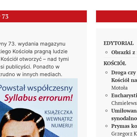
r
73
EDYTORIAL
łówny 73. wydania magazynu
akiego Kościoła pragną ludzie
Obrazki z
 Kościół otworzyć – nad tymi
KOŚCIÓŁ
si publicyści. Ponadto w
Droga czy
 trudno w innych mediach.
Kościół n
Motoła
Eucharyst
Chmielews
Umiłowan
synodalno
Prymas kon
Grzegorz 