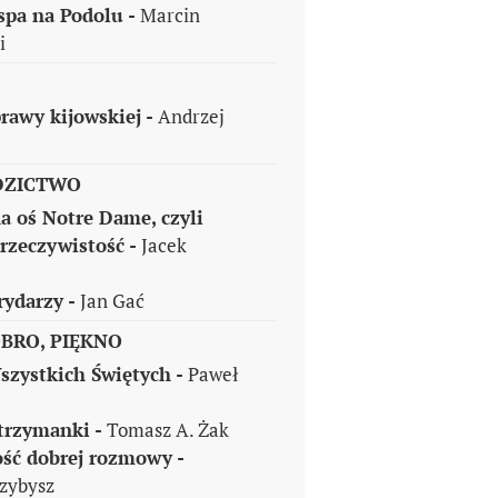
spa na Podolu -
Marcin
i
rawy kijowskiej -
Andrzej
DZICTWO
a oś Notre Dame, czyli
 rzeczywistość -
Jacek
rydarzy -
Jan Gać
BRO, PIĘKNO
szystkich Świętych -
Paweł
 trzymanki -
Tomasz A. Żak
ść dobrej rozmowy -
zybysz