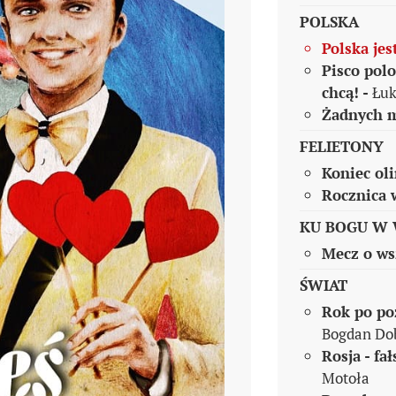
POLSKA
Polska jes
Pisco polo
chcą! -
Łuk
Żadnych 
FELIETONY
Koniec ol
Rocznica 
KU BOGU W 
Mecz o ws
ŚWIAT
Rok po po
Bogdan Do
Rosja - fa
Motoła