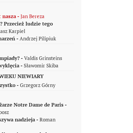
t nasza -
Jan Bereza
? Przecież ludzie tego
asz Karpiel
marzeń -
Andrzej Pilipiuk
impiady? -
Valdis Grinsteins
wyklęcia -
Sławomir Skiba
WIEKU NIEWIARY
zystko -
Grzegorz Górny
żarze Notre Dame de Paris -
bosz
łszywa nadzieja -
Roman