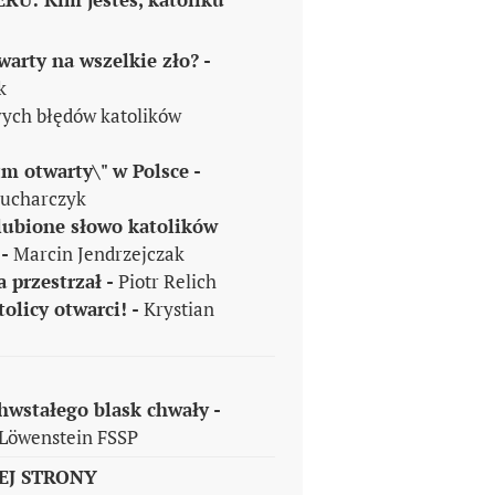
warty na wszelkie zło? -
k
wych błędów katolików
m otwarty\" w Polsce -
Kucharczyk
ulubione słowo katolików
 -
Marcin Jendrzejczak
 przestrzał -
Piotr Relich
olicy otwarci! -
Krystian
wstałego blask chwały -
Löwenstein FSSP
EJ STRONY