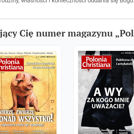
rodziny, własności i konieczności oddania się Bogu
jący Cię numer magazynu „Pol