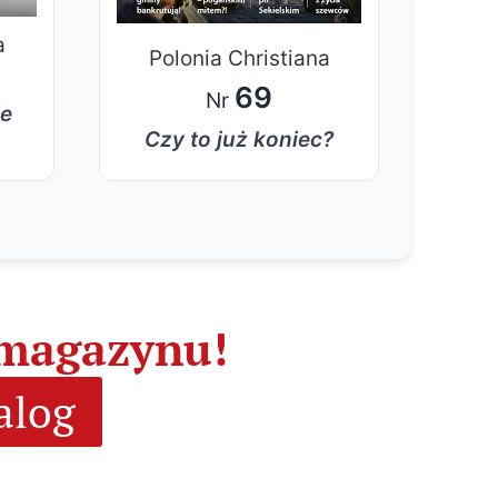
a
Po
Polonia Christiana
69
Nr
ie
Czy to już koniec?
 magazynu!
alog