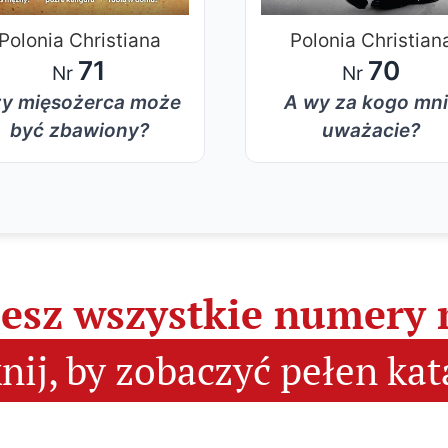
Polonia Christiana
Polonia Christian
71
70
Nr
Nr
y mięsożerca może
A wy za kogo mn
być zbawiony?
uważacie?
iesz wszystkie numery
knij, by zobaczyć pełen kat