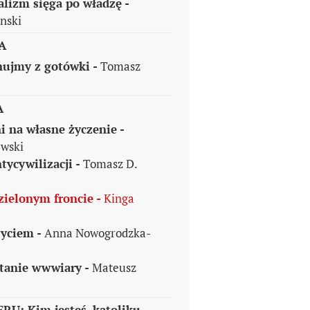
alizm sięga po władzę -
nski
A
nujmy z gotówki -
Tomasz
A
i na własne życzenie -
ewski
tycywilizacji -
Tomasz D.
zielonym froncie -
Kinga
życiem -
Anna Nowogrodzka-
stanie wwwiary -
Mateusz
U: Kim jesteś, katoliku