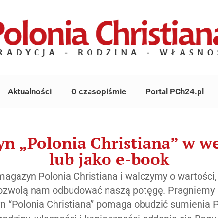
Aktualności
O czasopiśmie
Portal PCh24.pl
n „Polonia Christiana” w we
lub jako e-book
gazyn Polonia Christiana i walczymy o wartości,
 pozwolą nam odbudować naszą potęgę. Pragniemy Po
 “Polonia Christiana” pomaga obudzić sumienia Po