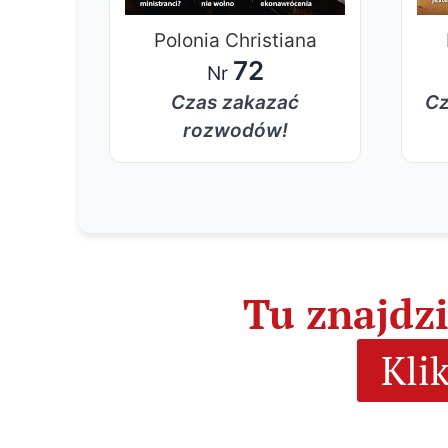
Polonia Christiana
iana
72
Nr
Czas zakazać
Cz
liku
rozwodów!
Tu znajdz
Kli