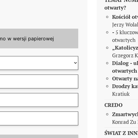
otwarty?
Kościół ot
Jerzy Wola
-
5 kluczo
mo w wersji papierowej
otwartych
„Katolicyz
Grzegorz 
Dialog - 
otwartych
Otwarty na
Drodzy kat
Kratiuk
CREDO
Zmartwych
Konrad Zu 
ŚWIAT Z INN