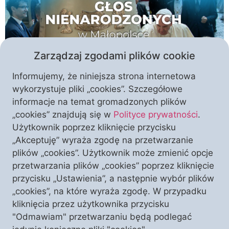
Zarządzaj zgodami plików cookie
Informujemy, że niniejsza strona internetowa
wykorzystuje pliki „cookies”. Szczegółowe
informacje na temat gromadzonych plików
Kraków, Zakopane, Wadowice – w tych miastach
„cookies” znajdują się w
Polityce prywatności
.
Małopolski już wkrótce pojawi się dzwon “Głos
Użytkownik poprzez kliknięcie przycisku
Nienarodzonych”. To przepiękne dzieło propagujące
„Akceptuję” wyraża zgodę na przetwarzanie
prawo do życia pobłogosławił i po raz pierwszy
plików „cookies”. Użytkownik może zmienić opcje
uruchomił papież Franciszek. Teraz każdy będzie
przetwarzania plików „cookies” poprzez kliknięcie
mógł dotknąć “Głosu Nienarodzonych” osobiście…
przycisku „Ustawienia”, a następnie wybór plików
Serca dzwonów biją nawołując wiernych do
„cookies”, na które wyraża zgodę. W przypadku
kościołów, biją w ważnych chwilach dla narodu i
kliknięcia przez użytkownika przycisku
lokalnych społeczności, biją […]
"Odmawiam" przetwarzaniu będą podlegać