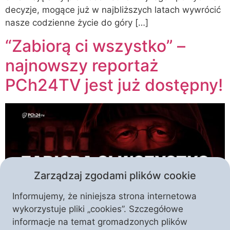
decyzje, mogące już w najbliższych latach wywrócić
nasze codzienne życie do góry […]
“Zabiorą ci wszystko” –
najnowszy reportaż
PCh24TV jest już dostępny!
Zarządzaj zgodami plików cookie
Informujemy, że niniejsza strona internetowa
wykorzystuje pliki „cookies”. Szczegółowe
Co tak naprawdę stoi za “Fit for 55” i innymi
informacje na temat gromadzonych plików