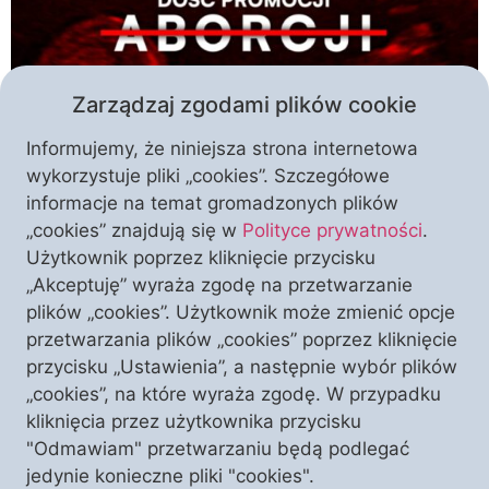
Zarządzaj zgodami plików cookie
Informujemy, że niniejsza strona internetowa
wykorzystuje pliki „cookies”. Szczegółowe
Czytając ze zrozumieniem akty prawa dotyczące
informacje na temat gromadzonych plików
ochrony życia nie można mieć wątpliwości, że
„cookies” znajdują się w
Polityce prywatności
.
organy państwa są zobowiązane do ochrony życia
Użytkownik poprzez kliknięcie przycisku
ludzkiego, także życia dziecka poczętego. Niedawne
„Akceptuję” wyraża zgodę na przetwarzanie
skandaliczne żądanie Ministerstwa Zdrowia oraz
plików „cookies”. Użytkownik może zmienić opcje
Ministerstwa Rodziny i Polityki Społecznej, które
przetwarzania plików „cookies” poprzez kliknięcie
domagały się promocji aborcji przez organizację
przycisku „Ustawienia”, a następnie wybór plików
przeciwną zabijaniu dzieci poczętych, świadczą o
„cookies”, na które wyraża zgodę. W przypadku
rozdwojeniu jaźni na poziomie władz państwowych.
kliknięcia przez użytkownika przycisku
[…]
"Odmawiam" przetwarzaniu będą podlegać
jedynie konieczne pliki "cookies".