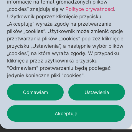
informacje na temat gromadzonych plików
W ostatnich dniach doszło w naszym kraju do
„cookies” znajdują się w
Polityce prywatności
.
wystąpień o rewolucyjnym charakterze, w ramach
Użytkownik poprzez kliknięcie przycisku
których na masową skalę wykorzystane zostały
„Akceptuję” wyraża zgodę na przetwarzanie
liczne grupy młodzieży. Spójność haseł, przekazu
plików „cookies”. Użytkownik może zmienić opcje
propagandowego i form działania, jasno wskazują,
przetwarzania plików „cookies” poprzez kliknięcie
że wypadki te zostały wcześniej przygotowane, a
przycisku „Ustawienia”, a następnie wybór plików
następnie wyreżyserowane przez radykalne
„cookies”, na które wyraża zgodę. W przypadku
organizacje lewicowe, wspierane przez wpływowe
kliknięcia przez użytkownika przycisku
lobby mające swoje ośrodki w Polsce i […]
"Odmawiam" przetwarzaniu będą podlegać
jedynie konieczne pliki "cookies".
Odmawiam
Ustawienia
Akceptuję
Copyright © 2025 – Polonia Christiana