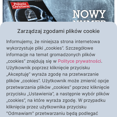
Zarządzaj zgodami plików cookie
Informujemy, że niniejsza strona internetowa
wykorzystuje pliki „cookies”. Szczegółowe
informacje na temat gromadzonych plików
Oto nadszedł moment, kiedy zmuszeni jesteśmy
„cookies” znajdują się w
Polityce prywatności
.
upomnieć się o sprawę zupełnie elementarną. Gdy
Użytkownik poprzez kliknięcie przycisku
stając w obronie życia nienarodzonych, praw
„Akceptuję” wyraża zgodę na przetwarzanie
rodziny, Mszy Wszechczasów, czy też czci należnej
plików „cookies”. Użytkownik może zmienić opcje
Najświętszemu Sakramentowi, czujemy na naszych
przetwarzania plików „cookies” poprzez kliknięcie
ustach dotyk władzy, która nie pozwala nam
przycisku „Ustawienia”, a następnie wybór plików
swobodnie oddychać, wówczas na plan pierwszy
„cookies”, na które wyraża zgodę. W przypadku
wysuwa się ta jedna kwestia. To nie przypadek, że
kliknięcia przez użytkownika przycisku
lipcowo-sierpniowe wydanie […]
"Odmawiam" przetwarzaniu będą podlegać