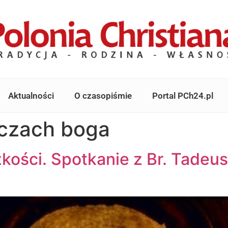
Aktualności
O czasopiśmie
Portal PCh24.pl
oczach boga
zkości. Spotkanie z Br. Tade