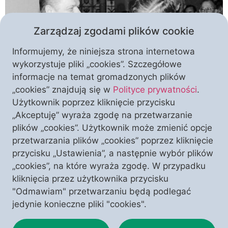
Zarządzaj zgodami plików cookie
Informujemy, że niniejsza strona internetowa
wykorzystuje pliki „cookies”. Szczegółowe
informacje na temat gromadzonych plików
Pokolenie, które najpierw w prezydenturze Lecha
„cookies” znajdują się w
Polityce prywatności
.
Wałęsy, a następnie w obozie zwolenników lustracji
Użytkownik poprzez kliknięcie przycisku
upatrywało nadziei na powrót suwerennej Polski,
„Akceptuję” wyraża zgodę na przetwarzanie
patrzy na upadek rządu Jana Olszewskiego jako na
plików „cookies”. Użytkownik może zmienić opcje
moment przełomowy dla sprawy oczyszczenia
przetwarzania plików „cookies” poprzez kliknięcie
naszego życia publicznego z komunistycznej
przycisku „Ustawienia”, a następnie wybór plików
agentury. Nigdy to nie nastąpiło, za co ciągle płacimy
„cookies”, na które wyraża zgodę. W przypadku
wysoką cenę – pisze w najnowszym wydaniu PCh
kliknięcia przez użytkownika przycisku
Roman […]
"Odmawiam" przetwarzaniu będą podlegać
jedynie konieczne pliki "cookies".