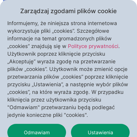
Zarządzaj zgodami plików cookie
Informujemy, że niniejsza strona internetowa
wykorzystuje pliki „cookies”. Szczegółowe
informacje na temat gromadzonych plików
„cookies” znajdują się w
Polityce prywatności
.
Czy bać się sztucznej inteligencji? Ja bym się bał.
Użytkownik poprzez kliknięcie przycisku
Jeżeli bowiem człowiek zamierza sztucznie tworzyć
„Akceptuję” wyraża zgodę na przetwarzanie
umysłowość alternatywną do naturalnej, stworzonej
plików „cookies”. Użytkownik może zmienić opcje
przez Boga i danej mu w użytkowanie, aby za jej
przetwarzania plików „cookies” poprzez kliknięcie
pomocą czynił sobie ziemię poddaną, to ludzkość
przycisku „Ustawienia”, a następnie wybór plików
ma poważny powód do obaw. Dlaczego? Ponieważ
„cookies”, na które wyraża zgodę. W przypadku
sztuczna inteligencja nigdy nie osiągnie stanu
kliknięcia przez użytkownika przycisku
ludzkiej świadomości, bo do tego […]
"Odmawiam" przetwarzaniu będą podlegać
jedynie konieczne pliki "cookies".
Odmawiam
Ustawienia