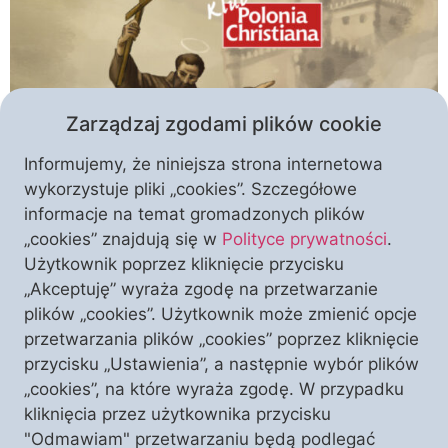
Zarządzaj zgodami plików cookie
Informujemy, że niniejsza strona internetowa
wykorzystuje pliki „cookies”. Szczegółowe
Wciągająca opowieść historyczno-teologiczna o
informacje na temat gromadzonych plików
franciszkańskich wojownikach, z odniesieniami do
„cookies” znajdują się w
Polityce prywatności
.
współczesności – to właśnie rdzeń autorskiej
Użytkownik poprzez kliknięcie przycisku
prelekcji, na którą serdecznie zaprasza Klub „Polonia
„Akceptuję” wyraża zgodę na przetwarzanie
Christiana” w Elblągu. Wygłosi ją rekolekcjonista i
plików „cookies”. Użytkownik może zmienić opcje
pisarz ojciec Wawrzyniec Maria Waszkiewicz ze
przetwarzania plików „cookies” poprzez kliknięcie
Zgromadzenia Misjonarzy Matki Bożej Anielskiej.
przycisku „Ustawienia”, a następnie wybór plików
Współorganizatorem spotkania jest Stowarzyszenie
„cookies”, na które wyraża zgodę. W przypadku
Elbląscy Patrioci. Nasz prelegent wygłosi prelekcję
kliknięcia przez użytkownika przycisku
pt. „Pokój, dobro, wojna. Opowieści […]
"Odmawiam" przetwarzaniu będą podlegać