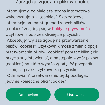
Zarządzaj zgodami plików cookie
Informujemy, że niniejsza strona internetowa
wykorzystuje pliki „cookies”. Szczegółowe
informacje na temat gromadzonych plików
W celu uzasadnienia ekshumacji generała Franco
„cookies” znajdują się w
Polityce prywatności
.
strona lewicowa posługiwała się całym zestawem
Użytkownik poprzez kliknięcie przycisku
oczywistych kłamstw. Wywleczenie zwłok i ich, w
„Akceptuję” wyraża zgodę na przetwarzanie
pewien sposób, zbezczeszczenie, jest też aktem
plików „cookies”. Użytkownik może zmienić opcje
zemsty nie tylko za to, że generał wygrał, ale także
przetwarzania plików „cookies” poprzez kliknięcie
zemsty w wymiarze religijnym – wyjaśnia profesor
przycisku „Ustawienia”, a następnie wybór plików
Jacek Bartyzel, historyk myśli politycznej, w
„cookies”, na które wyraża zgodę. W przypadku
rozmowie z Michałem Wałachem. Ekshumacja gen.
kliknięcia przez użytkownika przycisku
Francisco […]
"Odmawiam" przetwarzaniu będą podlegać
jedynie konieczne pliki "cookies".
Odmawiam
Ustawienia