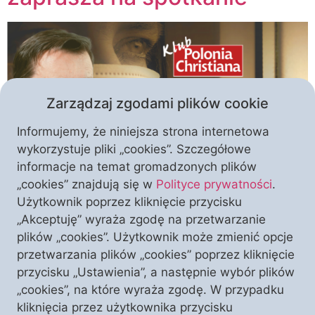
Zarządzaj zgodami plików cookie
Informujemy, że niniejsza strona internetowa
wykorzystuje pliki „cookies”. Szczegółowe
informacje na temat gromadzonych plików
Nowo utworzony Klub „Polonia Christiana” w stolicy
„cookies” znajdują się w
Polityce prywatności
.
lubuskiego zaprasza na kolejne ciekawe spotkanie!
Użytkownik poprzez kliknięcie przycisku
Tym razem naszym prelegentem będzie znany
„Akceptuję” wyraża zgodę na przetwarzanie
dziennikarz śledczy i komentator polityczny Witold
plików „cookies”. Użytkownik może zmienić opcje
Gadowski. W swoim wystąpieniu odniesie się m.in.
przetwarzania plików „cookies” poprzez kliknięcie
do bieżącej sytuacji „pandemicznej” i szykowanych
przycisku „Ustawienia”, a następnie wybór plików
przez rząd nowych obostrzeń. Serdecznie
„cookies”, na które wyraża zgodę. W przypadku
zapraszamy do na spotkanie i poinformowania o nim
kliknięcia przez użytkownika przycisku