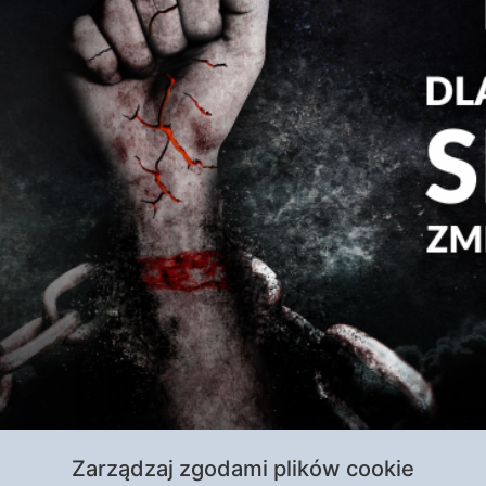
rócenia. Grzegorz Górny opisuje, w jaki sposób drogę o
Zarządzaj zgodami plików cookie
mów erotycznych. To właśnie Claudia Koll w czasie pont