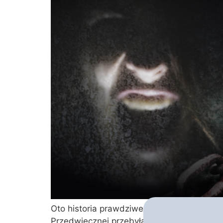
Oto historia prawdziwego i głębokiego naw
Przedwiecznej przebyła włoska gwiazda fil