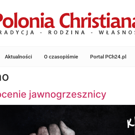
Aktualności
O czasopiśmie
Portal PCh24.pl
no
ócenie jawnogrzesznicy