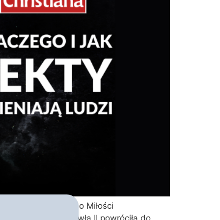
d pornopółświatka do Miłości
yfikatu św. Jana Pawła II powróciła do