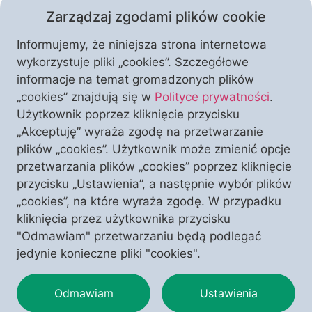
Zarządzaj zgodami plików cookie
Informujemy, że niniejsza strona internetowa
wykorzystuje pliki „cookies”. Szczegółowe
informacje na temat gromadzonych plików
W krakowskim sklepie IKEA pracowałem ponad trzy
„cookies” znajdują się w
Polityce prywatności
.
lata. Spotkałem tam wielu życzliwych i
Użytkownik poprzez kliknięcie przycisku
wartościowych ludzi; z niektórymi z nich wciąż
„Akceptuję” wyraża zgodę na przetwarzanie
utrzymuję kontakt. Wyrzucono mnie z pracy za
plików „cookies”. Użytkownik może zmienić opcje
przytoczenie cytatu z Pisma Świętego i sprzeciw
przetwarzania plików „cookies” poprzez kliknięcie
wobec grzechu wołającego o pomstę do Nieba.
przycisku „Ustawienia”, a następnie wybór plików
Więcej, potraktowano mnie jak trędowatego, który
„cookies”, na które wyraża zgodę. W przypadku
może zarazić innych. Jeżeli to nie jest
kliknięcia przez użytkownika przycisku
prześladowanie, […]
"Odmawiam" przetwarzaniu będą podlegać
jedynie konieczne pliki "cookies".
Odmawiam
Ustawienia