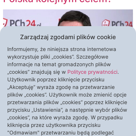
Zarządzaj zgodami plików cookie
Informujemy, że niniejsza strona internetowa
wykorzystuje pliki „cookies”. Szczegółowe
informacje na temat gromadzonych plików
„cookies” znajdują się w
Polityce prywatności
.
Przekraczanie kolejnych granic moralnych i prawnych
Użytkownik poprzez kliknięcie przycisku
przez wojska Federacji Rosyjskiej podczas wojny na
„Akceptuję” wyraża zgodę na przetwarzanie
Ukrainie zmusza nas do postawienia sobie pytania o
plików „cookies”. Użytkownik może zmienić opcje
to, czy kremlowski satrapa sam zatrzyma rozpętane
przetwarzania plików „cookies” poprzez kliknięcie
przez siebie szaleństwo. – Rosja śmiało i odważnie
przycisku „Ustawienia”, a następnie wybór plików
realizuje swoje cele, a wśród tych celów jest
„cookies”, na które wyraża zgodę. W przypadku
oczywiście restytucja imperium sowieckiego – mówił
kliknięcia przez użytkownika przycisku
w programie PCh24TV prof. dr […]
"Odmawiam" przetwarzaniu będą podlegać