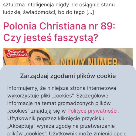
sztuczna inteligencja nigdy nie osiągnie stanu
ludzkiej świadomości, bo do tego […]
Polonia Christiana nr 89:
Czy jesteś faszystą?
Zarządzaj zgodami plików cookie
Informujemy, że niniejsza strona internetowa
wykorzystuje pliki „cookies”. Szczegółowe
informacje na temat gromadzonych plików
„cookies” znajdują się w
Polityce prywatności
.
Jeżeli ktoś używa na co dzień słowa „faszyzm” albo
Użytkownik poprzez kliknięcie przycisku
„faszysta”, w dziewięćdziesięciu procentach jest to
„Akceptuję” wyraża zgodę na przetwarzanie
nieuk. I lewak. Albo jeszcze lepiej: niedouczony
plików „cookies”. Użytkownik może zmienić opcje