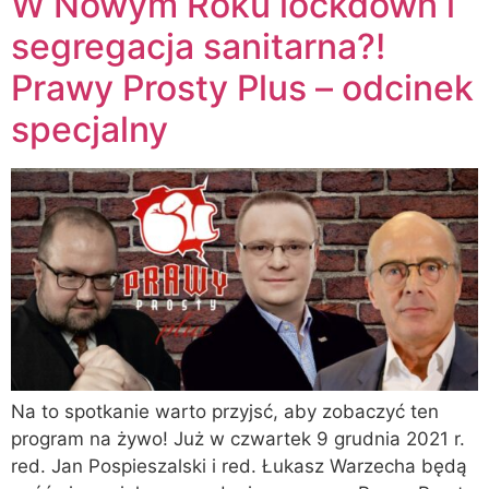
W Nowym Roku lockdown i
segregacja sanitarna?!
Prawy Prosty Plus – odcinek
specjalny
Na to spotkanie warto przyjsć, aby zobaczyć ten
program na żywo! Już w czwartek 9 grudnia 2021 r.
red. Jan Pospieszalski i red. Łukasz Warzecha będą