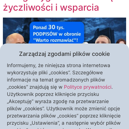
życzliwości i wsparcia
Zarządzaj zgodami plików cookie
Informujemy, że niniejsza strona internetowa
wykorzystuje pliki „cookies”. Szczegółowe
informacje na temat gromadzonych plików
Już niemal 33 tysiące osób wysłało petycję do
„cookies” znajdują się w
Polityce prywatności
.
prezesa TVP Jacka Kurskiego z żądaniem
Użytkownik poprzez kliknięcie przycisku
przywrócenia do ramówki Telewizji Polskiej programu
„Akceptuję” wyraża zgodę na przetwarzanie
„Warto rozmawiać”. O akcji zainicjowanej przez nasze
plików „cookies”. Użytkownik może zmienić opcje
środowisko wraz ze Stowarzyszeniem Kultury
przetwarzania plików „cookies” poprzez kliknięcie
Chrześcijańskiej robi się coraz głośniej. Czy
przycisku „Ustawienia”, a następnie wybór plików
zwiastuje to zmianę decyzji zarządu? Na to pytanie