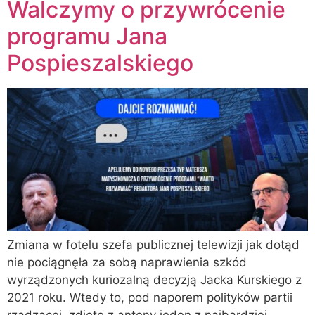
Walczymy o przywrócenie
programu Jana
Pospieszalskiego
Zmiana w fotelu szefa publicznej telewizji jak dotąd
nie pociągnęła za sobą naprawienia szkód
wyrządzonych kuriozalną decyzją Jacka Kurskiego z
2021 roku. Wtedy to, pod naporem polityków partii
rządzącej, zdjęto z anteny jeden z najbardziej