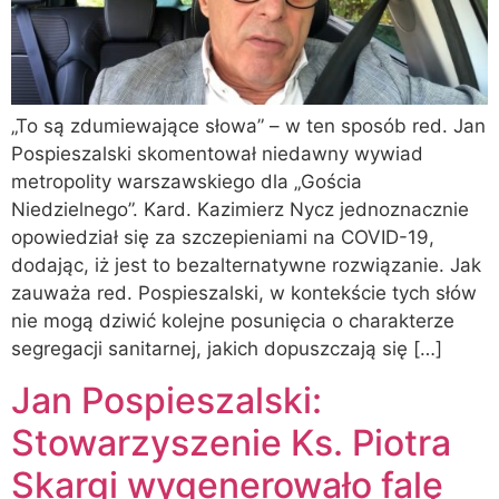
„To są zdumiewające słowa” – w ten sposób red. Jan
Pospieszalski skomentował niedawny wywiad
metropolity warszawskiego dla „Gościa
Niedzielnego”. Kard. Kazimierz Nycz jednoznacznie
opowiedział się za szczepieniami na COVID-19,
dodając, iż jest to bezalternatywne rozwiązanie. Jak
zauważa red. Pospieszalski, w kontekście tych słów
nie mogą dziwić kolejne posunięcia o charakterze
segregacji sanitarnej, jakich dopuszczają się […]
Jan Pospieszalski:
Stowarzyszenie Ks. Piotra
Skargi wygenerowało falę