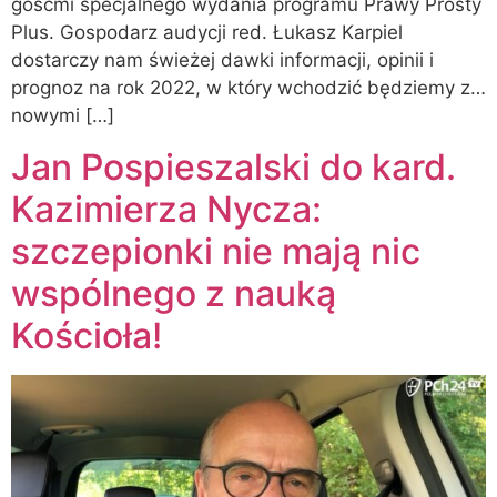
gośćmi specjalnego wydania programu Prawy Prosty
Plus. Gospodarz audycji red. Łukasz Karpiel
dostarczy nam świeżej dawki informacji, opinii i
prognoz na rok 2022, w który wchodzić będziemy z…
nowymi […]
Jan Pospieszalski do kard.
Kazimierza Nycza:
szczepionki nie mają nic
wspólnego z nauką
Kościoła!