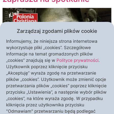
Zarządzaj zgodami plików cookie
Informujemy, że niniejsza strona internetowa
wykorzystuje pliki „cookies”. Szczegółowe
informacje na temat gromadzonych plików
„cookies” znajdują się w
Polityce prywatności
.
„Zniszczyć księdza” – to tytuł książki autorstwa red.
Użytkownik poprzez kliknięcie przycisku
Piotra Litki, która skupia się wokół zbrodni
„Akceptuję” wyraża zgodę na przetwarzanie
popełnionej na kapelanie „Solidarności”,
plików „cookies”. Użytkownik może zmienić opcje
błogosławionym księdzu Jerzym Popiełuszko. To
przetwarzania plików „cookies” poprzez kliknięcie
zarazem tytuł spotkania w Warszawie, na które już
przycisku „Ustawienia”, a następnie wybór plików
teraz serdecznie Państwa zapraszamy. Jeśli jest
„cookies”, na które wyraża zgodę. W przypadku
ktoś, kto może przybliżyć nas do poznania prawdy o
kliknięcia przez użytkownika przycisku
śmierci księdza Jerzego, to jest to właśnie gość […]
"Odmawiam" przetwarzaniu będą podlegać