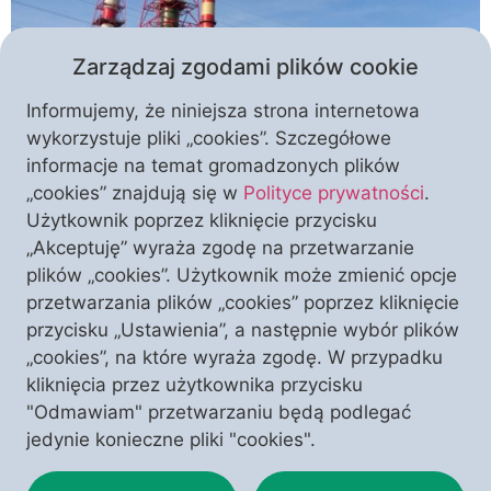
Zarządzaj zgodami plików cookie
Informujemy, że niniejsza strona internetowa
wykorzystuje pliki „cookies”. Szczegółowe
informacje na temat gromadzonych plików
Oto partia, która jeszcze niedawno ratowała
„cookies” znajdują się w
Polityce prywatności
.
górnictwo, teraz wyznaczyła de facto datę końca tej
Użytkownik poprzez kliknięcie przycisku
gałęzi przemysłu, stawiając na zieloną transformację
„Akceptuję” wyraża zgodę na przetwarzanie
energetyczną (a za tym idą niemałe pieniądze).
plików „cookies”. Użytkownik może zmienić opcje
Ratujemy planetę, ratujemy zwierzęta, ratujemy,
przetwarzania plików „cookies” poprzez kliknięcie
ratujemy… Zaraz, zaraz, czyż to nie narracja rodem z
przycisku „Ustawienia”, a następnie wybór plików
organizowanych przez młodych aktywistów „strajków
„cookies”, na które wyraża zgodę. W przypadku
klimatycznych”? Radykalne zmiany programowe PiS i
kliknięcia przez użytkownika przycisku
Jarosława Kaczyńskiego bierze […]
"Odmawiam" przetwarzaniu będą podlegać
jedynie konieczne pliki "cookies".