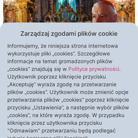
Zarządzaj zgodami plików cookie
Informujemy, że niniejsza strona internetowa
wykorzystuje pliki „cookies”. Szczegółowe
informacje na temat gromadzonych plików
Zapraszamy na ważne wydarzenie religijne w
„cookies” znajdują się w
Polityce prywatności
.
samym sercu Krakowa! W doniosłej i uroczystej
Użytkownik poprzez kliknięcie przycisku
oprawie, z udziałem kard. Gerharda Mullera,
„Akceptuję” wyraża zgodę na przetwarzanie
odbędzie się poświęcenie dwóch odrestaurowanych
plików „cookies”. Użytkownik może zmienić opcje
ołtarzy Bazyliki Bożego Ciała. Ta wyjątkowa Msza
przetwarzania plików „cookies” poprzez kliknięcie
Święta odbędzie się w sobotę 19 listopada 2022 r. o
przycisku „Ustawienia”, a następnie wybór plików
godz. 12:00. Ołtarze Pana Jezusa Miłosiernego i
„cookies”, na które wyraża zgodę. W przypadku
Świętego Michała Archanioła, które były poddane
kliknięcia przez użytkownika przycisku
gruntownej […]
"Odmawiam" przetwarzaniu będą podlegać