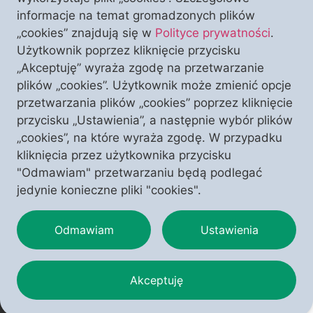
Wraz z kolejnymi konferencjami COP, szczytami
informacje na temat gromadzonych plików
Komisji Europejskiej oraz spotkaniami w Davos, coraz
„cookies” znajdują się w
Polityce prywatności
.
radykalniejszy kształt przybiera agenda promotorów
Użytkownik poprzez kliknięcie przycisku
globalizacji i realizacji zasad tzw. zrównoważonego
„Akceptuję” wyraża zgodę na przetwarzanie
rozwoju. Pod zgrabnie ułożonymi hasłami i nazwami
plików „cookies”. Użytkownik może zmienić opcje
ukryto jednak iście diabelski plan wyrugowania
przetwarzania plików „cookies” poprzez kliknięcie
cywilizacji chrześcijańskiej i stworzenia nowego
przycisku „Ustawienia”, a następnie wybór plików
człowieka. O szczegółach planów kasty globalistów
„cookies”, na które wyraża zgodę. W przypadku
opowie dr Aldona Ciborowska. Naszym gościem
kliknięcia przez użytkownika przycisku
podczas […]
"Odmawiam" przetwarzaniu będą podlegać
jedynie konieczne pliki "cookies".
Odmawiam
Ustawienia
Akceptuję
Copyright © 2025 – Polonia Christiana