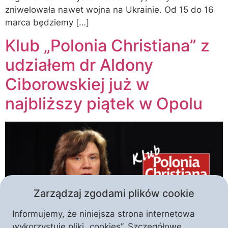
zniwelowała nawet wojna na Ukrainie. Od 15 do 16
marca będziemy […]
Klub „Polonia Christiana” z
udziałem dr Aldony
Ciborowskiej już w
najbliższy piątek w Opolu
Zarządzaj zgodami plików cookie
Informujemy, że niniejsza strona internetowa
wykorzystuje pliki „cookies”. Szczegółowe