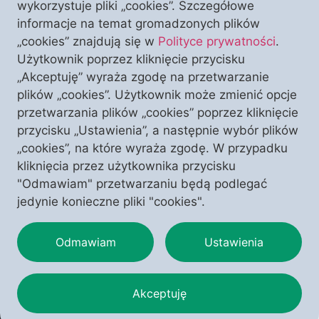
wykorzystuje pliki „cookies”. Szczegółowe
informacje na temat gromadzonych plików
W sektorze pozarządowym konstytuuje się szalenie
„cookies” znajdują się w
Polityce prywatności
.
ważna inicjatywa lekarzy i naukowców. To grupa
Użytkownik poprzez kliknięcie przycisku
specjalistów, którzy działając niezależnie od
„Akceptuję” wyraża zgodę na przetwarzanie
interesów rządów, instytucji unijnych i wielkich
plików „cookies”. Użytkownik może zmienić opcje
koncernów, oceniają działania publiczne wobec
przetwarzania plików „cookies” poprzez kliknięcie
„pandemii” COVID-19. Już w piątek 13 lipca 2021 r. w
przycisku „Ustawienia”, a następnie wybór plików
Warszawie odbędzie się konferencja prasowa
„cookies”, na które wyraża zgodę. W przypadku
Instytutu Ordo Medicus. Działacze nowo tworzonego
kliknięcia przez użytkownika przycisku
instytutu podczas piątkowej konferencji mają […]
"Odmawiam" przetwarzaniu będą podlegać
jedynie konieczne pliki "cookies".
Odmawiam
Ustawienia
Akceptuję
Copyright © 2025 – Polonia Christiana