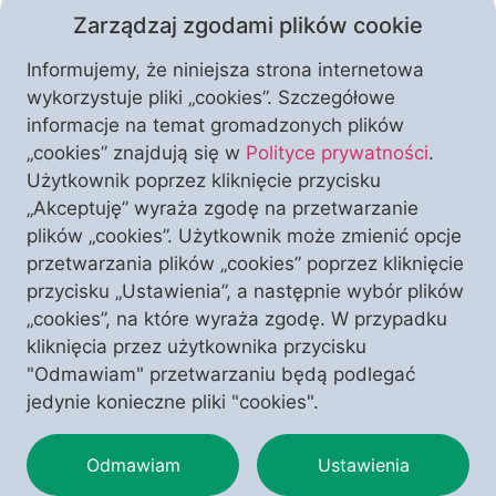
Zarządzaj zgodami plików cookie
Informujemy, że niniejsza strona internetowa
wykorzystuje pliki „cookies”. Szczegółowe
informacje na temat gromadzonych plików
Święty Jan Paweł II, Adam Mickiewicz, Józef
„cookies” znajdują się w
Polityce prywatności
.
Piłsudski, Powstańcy Warszawscy… Jakże wielu
Użytkownik poprzez kliknięcie przycisku
wybitnych Polaków hołdowało tym czy innym
„Akceptuję” wyraża zgodę na przetwarzanie
ideałom romantyzmu. Czy umysłami Polaków
plików „cookies”. Użytkownik może zmienić opcje
zawsze już kierować będzie wykuta na początku XIX
przetwarzania plików „cookies” poprzez kliknięcie
stulecia, w dobie utraty własnego państwa,
przycisku „Ustawienia”, a następnie wybór plików
romantyczna spuścizna? Jakie szanse i zagrożenia
„cookies”, na które wyraża zgodę. W przypadku
tworzy dla nas – uformowanych przez romantyzm –
kliknięcia przez użytkownika przycisku
dynamicznie zmieniające się otoczenie? […]
"Odmawiam" przetwarzaniu będą podlegać
jedynie konieczne pliki "cookies".
Odmawiam
Ustawienia