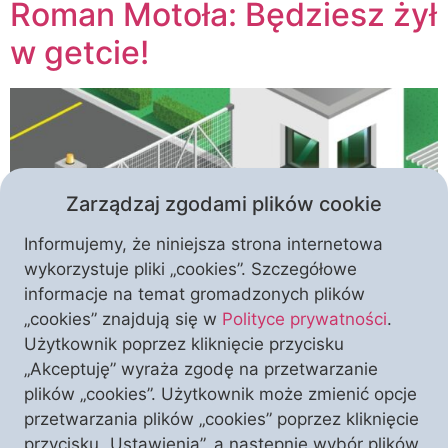
Roman Motoła: Będziesz żył
w getcie!
Zarządzaj zgodami plików cookie
Informujemy, że niniejsza strona internetowa
wykorzystuje pliki „cookies”. Szczegółowe
informacje na temat gromadzonych plików
Zmień perspektywę! Wszędzie dotrzesz w kwadrans.
„cookies” znajdują się w
Polityce prywatności
.
Kompaktowe miasto to miasto 15 minut (…) pierwsze
Użytkownik poprzez kliknięcie przycisku
w Polsce miasto15 – chwali się wielkopolski Pleszew.
„Akceptuję” wyraża zgodę na przetwarzanie
W Krakowie jeden z deweloperów chce postawić
plików „cookies”. Użytkownik może zmienić opcje
kosztem terenów zielonych Essa Kliny, czyli
przetwarzania plików „cookies” poprzez kliknięcie
piętnastominutowe miasto-osiedle, gdzie każdy
przycisku „Ustawienia”, a następnie wybór plików