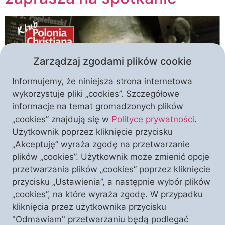
Zarządzaj zgodami plików cookie
Informujemy, że niniejsza strona internetowa
wykorzystuje pliki „cookies”. Szczegółowe
informacje na temat gromadzonych plików
„cookies” znajdują się w
Polityce prywatności
.
„Zniszczyć księdza” – to tytuł książki autorstwa red.
Użytkownik poprzez kliknięcie przycisku
Piotra Litki, która skupia się wokół zbrodni
„Akceptuję” wyraża zgodę na przetwarzanie
popełnionej na kapelanie „Solidarności”,
plików „cookies”. Użytkownik może zmienić opcje
błogosławionym księdzu Jerzym Popiełuszko. To
przetwarzania plików „cookies” poprzez kliknięcie
zarazem tytuł spotkania w Warszawie, na które już
przycisku „Ustawienia”, a następnie wybór plików
teraz serdecznie Państwa zapraszamy. Jeśli jest
„cookies”, na które wyraża zgodę. W przypadku
ktoś, kto może przybliżyć nas do poznania prawdy o
kliknięcia przez użytkownika przycisku
śmierci księdza Jerzego, to jest to właśnie gość […]
"Odmawiam" przetwarzaniu będą podlegać