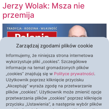
Jerzy Wolak: Msza nie
przemija
Zarządzaj zgodami plików cookie
Informujemy, że niniejsza strona internetowa
wykorzystuje pliki „cookies”. Szczegółowe
informacje na temat gromadzonych plików
„cookies” znajdują się w
Polityce prywatności
.
Wszystkie filozofie i systemy licho bierze, jeden po
Użytkownik poprzez kliknięcie przycisku
drugim, a Msza po staremu się odprawia – dumał
„Akceptuję” wyraża zgodę na przetwarzanie
sobie Stanisław Połaniecki w starym kościółku w
plików „cookies”. Użytkownik może zmienić opcje
Wątorach nieopodal Krzemienia. Trafna to refleksja,
przetwarzania plików „cookies” poprzez kliknięcie
mimo iż niespecjalnie oryginalna, acz dla sceptyka,
przycisku „Ustawienia”, a następnie wybór plików
jakim siebie postrzegał ten zatopiony w duchowej