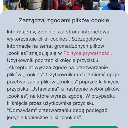
Zarządzaj zgodami plików cookie
Informujemy, że niniejsza strona internetowa
wykorzystuje pliki „cookies”. Szczegółowe
informacje na temat gromadzonych plików
Mam znajomego, który jest przerażająco naiwny.
„cookies” znajdują się w
Polityce prywatności
.
Dobry człowiek, ale wierzy, że gazety mówią
Użytkownik poprzez kliknięcie przycisku
wyłącznie prawdę, a do partii politycznych wstępują
„Akceptuję” wyraża zgodę na przetwarzanie
tylko osoby zatroskane o dobro społeczeństwa.
plików „cookies”. Użytkownik może zmienić opcje
Kiedyś opowiedziałem mu, jak podczas mojej
przetwarzania plików „cookies” poprzez kliknięcie
podróży do Szwecji miałem problem z zakupem
przycisku „Ustawienia”, a następnie wybór plików
książki, ponieważ chciałem zapłacić gotówką… Ten
„cookies”, na które wyraża zgodę. W przypadku
tekst ukazał się w magazynie Polonia Christiana.
kliknięcia przez użytkownika przycisku
Zamów już teraz […]
"Odmawiam" przetwarzaniu będą podlegać
jedynie konieczne pliki "cookies".