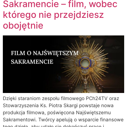
Sakramencie – film, wobec
którego nie przejdziesz
obojętnie
Dzięki staraniom zespołu filmowego PCh24TV oraz
Stowarzyszenia Ks. Piotra Skargi powstaje nowa
produkcja filmowa, poświęcona Najświętszemu
Sakramentowi. Twórcy apelują o wsparcie finansowe
tego dzieła, aby udało się dokończyć prace i