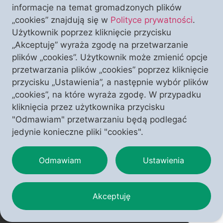
informacje na temat gromadzonych plików
„cookies” znajdują się w
Polityce prywatności
.
Nowy film sygnowany logiem PCh24TV, którego
Użytkownik poprzez kliknięcie przycisku
reżyserii podjął się Łukasz Korzeniowski, trafia na
„Akceptuję” wyraża zgodę na przetwarzanie
duży ekran. Zaczynamy od oficjalnej premiery w
plików „cookies”. Użytkownik może zmienić opcje
warszawskim kinie Luna. Już w środę 1 grudnia 2021
przetwarzania plików „cookies” poprzez kliknięcie
r. będą Państwo mogli zobaczyć film, który sięgając
przycisku „Ustawienia”, a następnie wybór plików
do przeszłości, trafnie kreśli obraz teraźniejszości i
„cookies”, na które wyraża zgodę. W przypadku
rysuje scenariusze na przyszłość. „Rok 1984.
kliknięcia przez użytkownika przycisku
Totalitaryzm 2.0” powinien stać się […]
"Odmawiam" przetwarzaniu będą podlegać
jedynie konieczne pliki "cookies".
Odmawiam
Ustawienia
Akceptuję
Copyright © 2025 – Polonia Christiana