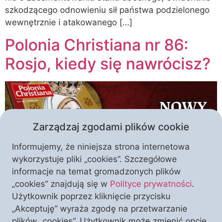
szkodzącego odnowieniu sił państwa podzielonego
wewnętrznie i atakowanego […]
Polonia Christiana nr 86:
Rosjo, kiedy się nawrócisz?
Zarządzaj zgodami plików cookie
Informujemy, że niniejsza strona internetowa
wykorzystuje pliki „cookies”. Szczegółowe
informacje na temat gromadzonych plików
„cookies” znajdują się w
Polityce prywatności
.
Choć właśnie obserwujemy upadek mitu potężnej i
Użytkownik poprzez kliknięcie przycisku
niezwyciężonej armii Putina, wciąż nie znamy
„Akceptuję” wyraża zgodę na przetwarzanie
odpowiedzi na pytanie, które dotyczy przyszłości nie
plików „cookies”. Użytkownik może zmienić opcje