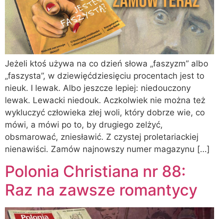
Jeżeli ktoś używa na co dzień słowa „faszyzm” albo
„faszysta”, w dziewięćdziesięciu procentach jest to
nieuk. I lewak. Albo jeszcze lepiej: niedouczony
lewak. Lewacki niedouk. Aczkolwiek nie można też
wykluczyć człowieka złej woli, który dobrze wie, co
mówi, a mówi po to, by drugiego zelżyć,
obsmarować, zniesławić. Z czystej proletariackiej
nienawiści. Zamów najnowszy numer magazynu […]
Polonia Christiana nr 88:
Raz na zawsze romantycy